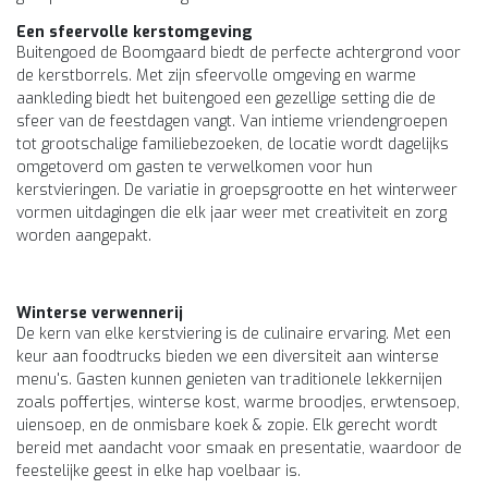
Een sfeervolle kerstomgeving
Buitengoed de Boomgaard biedt de perfecte achtergrond voor
de kerstborrels. Met zijn sfeervolle omgeving en warme
aankleding biedt het buitengoed een gezellige setting die de
sfeer van de feestdagen vangt. Van intieme vriendengroepen
tot grootschalige familiebezoeken, de locatie wordt dagelijks
omgetoverd om gasten te verwelkomen voor hun
kerstvieringen. De variatie in groepsgrootte en het winterweer
vormen uitdagingen die elk jaar weer met creativiteit en zorg
worden aangepakt.
Winterse verwennerij
De kern van elke kerstviering is de culinaire ervaring. Met een
keur aan foodtrucks bieden we een diversiteit aan winterse
menu's. Gasten kunnen genieten van traditionele lekkernijen
zoals poffertjes, winterse kost, warme broodjes, erwtensoep,
uiensoep, en de onmisbare koek & zopie. Elk gerecht wordt
bereid met aandacht voor smaak en presentatie, waardoor de
feestelijke geest in elke hap voelbaar is.