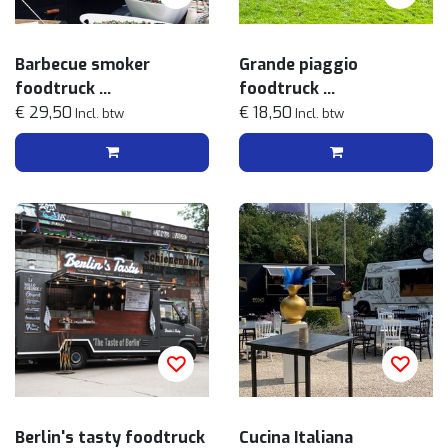
Barbecue smoker
Grande piaggio
foodtruck
foodtruck
Streetfood menu
€ 29,50
Pinsa menu
€ 18,50
Incl. btw
Incl. btw
Berlin's tasty foodtruck
Cucina Italiana