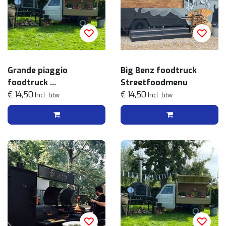
Grande piaggio
Big Benz foodtruck
foodtruck
Streetfoodmenu
Pizza menu
€ 14,50
€ 14,50
Incl. btw
Incl. btw