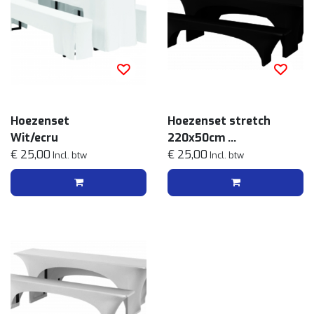
Hoezenset
Hoezenset stretch
Wit/ecru
220x50cm
€ 25,00
Zwart
€ 25,00
Incl. btw
Incl. btw