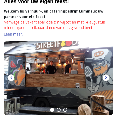
Alles voor uw eigen feest!
Welkom bij verhuur-, én cateringbedrijf Lumineux uw
partner voor elk feest!
Vanwege de vakantieperiode zijn wij tot en met 14 augustus
minder goed bereikbaar dan u van ons gewend bent.
Lees meer...
Uiteraard doen wij ons uiterste best om u ook in deze periode
zo goed mogelijk van dienst te zijn. Houd er echter rekening
mee dat onze reactietijd iets langer kan zijn dan gebruikelijk.
Wij danken u hartelijk voor uw begrip.
Bij Lumineux staan wij al meer dan 17 jaar met passie en
toewijding klaar om van uw
evenement
een onvergetelijke
ervaring te maken. Of het nu gaat om een bruiloft, bedrijfsfeest,
of een andere bijzondere gelegenheid, wij bieden alles wat u
nodig heeft om zorgeloos te kunnen genieten.
Daarvoor beschikken wij over een uitgebreid assortiment
partyverhuurmaterialen
, heerlijke
catering
, unieke
LX-
foodtrucks
&
LX foodfietsen
,
dranken
en een team van
enthousiaste medewerkers die altijd voor u klaarstaan.