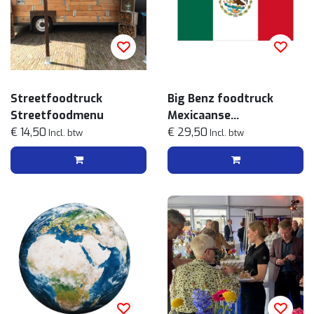
Streetfoodtruck
Big Benz foodtruck
Streetfoodmenu
Mexicaanse
€ 14,50
streetfoodmenu
€ 29,50
Incl. btw
Incl. btw