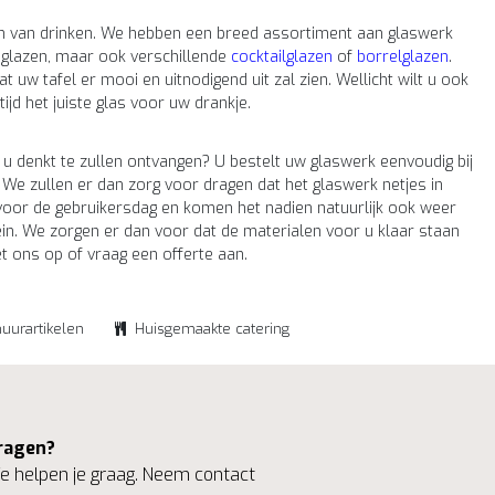
en van drinken. We hebben een breed assortiment aan glaswerk
nglazen, maar ook verschillende
cocktailglazen
of
borrelglazen
.
uw tafel er mooi en uitnodigend uit zal zien. Wellicht wilt u ook
ijd het juiste glas voor uw drankje.
 denkt te zullen ontvangen? U bestelt uw glaswerk eenvoudig bij
 We zullen er dan zorg voor dragen dat het glaswerk netjes in
 voor de gebruikersdag en komen het nadien natuurlijk ook weer
gein. We zorgen er dan voor dat de materialen voor u klaar staan
 ons op of vraag een offerte aan.
huurartikelen
Huisgemaakte catering
ragen?
 helpen je graag. Neem contact