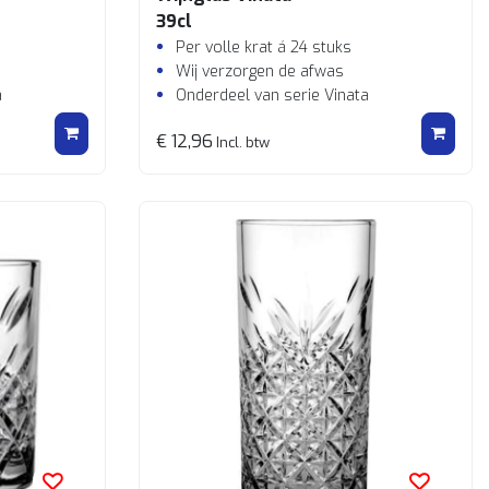
39cl
Per volle krat á 24 stuks
Wij verzorgen de afwas
a
Onderdeel van serie Vinata
€ 12,96
Incl. btw