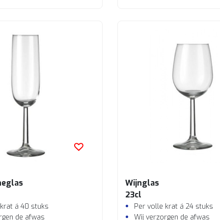
eglas
Wijnglas
23cl
 krat á 40 stuks
Per volle krat á 24 stuks
rgen de afwas
Wij verzorgen de afwas