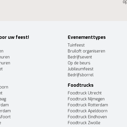
op
oor uw feest!
Evenementtypes
Tuinfeest
en
Bruiloft organiseren
huren
Bedrijfsevent
huren
Op de beurs
et
Jubileumfeest
Bedrijfsborrel
Foodtrucks
doorn
ht
Foodtruck Utrecht
Haag
Foodtruck Nijmegen
erdam
Foodtruck Rotterdam
terdam
Foodtruck Apeldoorn
sfoort
Foodtruck Eindhoven
e
Foodtruck Zwolle