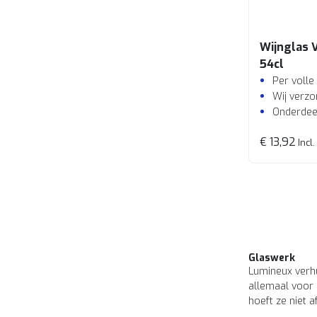
Wijnglas 
54cl
Per volle
Wij verzo
Onderdeel
€ 13,92
Incl.
Glaswerk
Lumineux verh
allemaal voor 
hoeft ze niet a