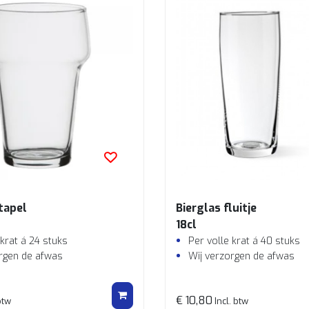
tapel
Bierglas fluitje
18cl
 krat á 24 stuks
Per volle krat á 40 stuks
rgen de afwas
Wij verzorgen de afwas
€ 10,80
btw
Incl. btw