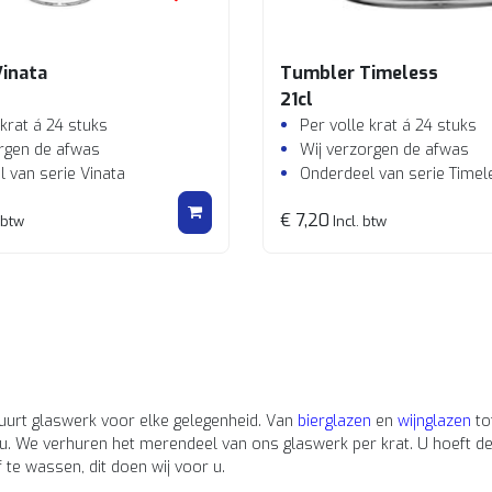
Vinata
Tumbler Timeless
21cl
 krat á 24 stuks
Per volle krat á 24 stuks
rgen de afwas
Wij verzorgen de afwas
 van serie Vinata
Onderdeel van serie Timel
€ 7,20
 btw
Incl. btw
uurt glaswerk voor elke gelegenheid. Van
bierglazen
en
wijnglazen
to
u. We verhuren het merendeel van ons glaswerk per krat. U hoeft de 
f te wassen, dit doen wij voor u.