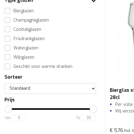
Type glazen
Bierglazen
Champagneglazen
Cocktailglazen
Frisdrankglazen
Waterglazen
Wijnglazen
Geschikt voor warme dranken
Sorteer
Bierglas s
28cl
Prijs
Per volle
Wij verzo
Van
To
€ 5,76
Incl. 