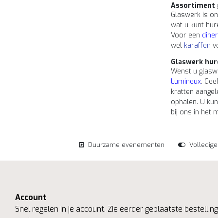
Assortiment 
Glaswerk is on
wat u kunt hur
Voor een
diner
wel
karaffen
vo
Glaswerk hur
Wenst u glaswe
Lumineux
. Gee
kratten aangel
ophalen. U kun
bij ons in het
Duurzame evenementen
Volledig
Account
Snel regelen in je account. Zie eerder geplaatste bestelli