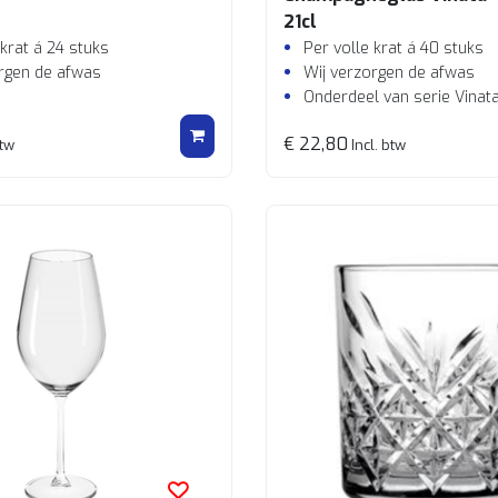
21cl
 krat á 24 stuks
Per volle krat á 40 stuks
rgen de afwas
Wij verzorgen de afwas
Onderdeel van serie Vinat
€ 22,80
btw
Incl. btw