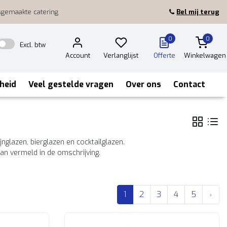
sgemaakte catering
Bel mij terug
0
0
Excl. btw
Account
Verlanglijst
Offerte
Winkelwagen
heid
Veel gestelde vragen
Over ons
Contact
nglazen, bierglazen en cocktailglazen.
aan vermeld in de omschrijving.
1
2
3
4
5