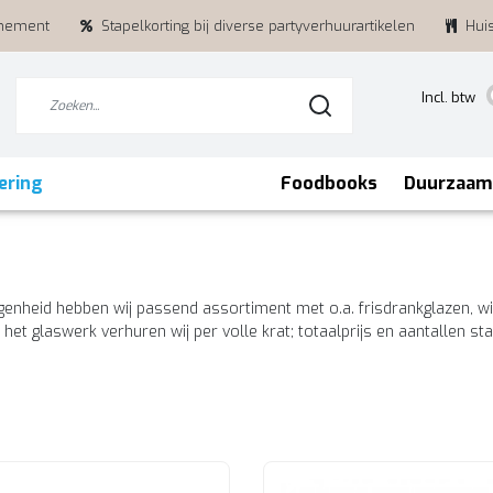
enement
Stapelkorting bij diverse partyverhuurartikelen
Hui
Incl. btw
ering
Foodbooks
Duurzaam
genheid hebben wij passend assortiment met o.a. frisdrankglazen, wij
het glaswerk verhuren wij per volle krat; totaalprijs en aantallen st