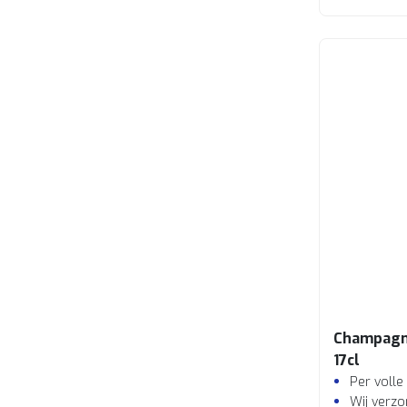
Champagn
17cl
Per volle
Wij verzo