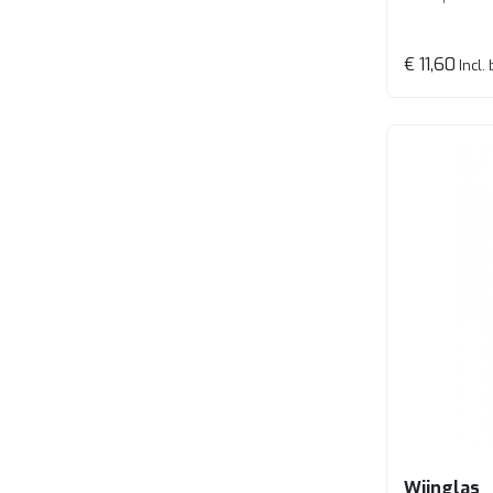
€ 11,60
Incl.
Wijnglas