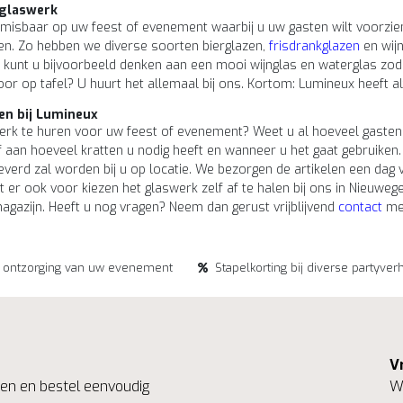
glaswerk
misbaar op uw feest of evenement waarbij u uw gasten wilt voorzi
en. Zo hebben we diverse soorten bierglazen,
frisdrankglazen
en wij
kunt u bijvoorbeeld denken aan een mooi wijnglas en waterglas zodat 
or op tafel? U huurt het allemaal bij ons. Kortom: Lumineux heeft alt
en bij Lumineux
rk te huren voor uw feest of evenement? Weet u al hoeveel gasten u
f aan hoeveel kratten u nodig heeft en wanneer u het gaat gebruiken.
everd zal worden bij u op locatie. We bezorgen de artikelen een dag
t er ook voor kiezen het glaswerk zelf af te halen bij ons in Nieuwe
 magazijn. Heeft u nog vragen? Neem dan gerust vrijblijvend
contact
met
e ontzorging van uw evenement
Stapelkorting bij diverse partyver
V
ngen en bestel eenvoudig
We