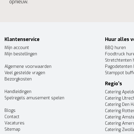
opnieuw.
Klantenservice
Huur alles v
Mijn account
BBQ huren
Mijn bestellingen
Foodtruck hur
Stretchtenten 
Algemene voorwaarden
Pagodetenten 
Veel gestelde vragen
Stamppot buff
Bezorgkosten
Regio's
Handleidingen
Catering Apel
Spelregels amusement spelen
Catering Utrec
Catering Den 
Blogs
Catering Rott
Contact
Catering Ams
Vacatures
Catering Amer
Sitemap
Catering Zwoll