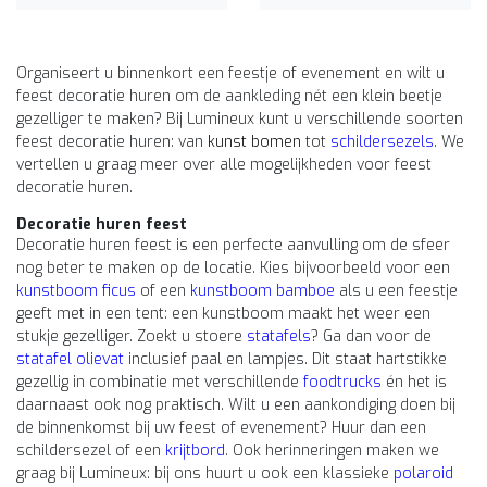
Organiseert u binnenkort een feestje of evenement en wilt u
feest decoratie huren om de aankleding nét een klein beetje
gezelliger te maken? Bij Lumineux kunt u verschillende soorten
feest decoratie huren: van
kunst bomen
tot
schildersezels
. We
vertellen u graag meer over alle mogelijkheden voor feest
decoratie huren.
Decoratie huren feest
Decoratie huren feest is een perfecte aanvulling om de sfeer
nog beter te maken op de locatie. Kies bijvoorbeeld voor een
kunstboom ficus
of een
kunstboom bamboe
als u een feestje
geeft met in een tent: een kunstboom maakt het weer een
stukje gezelliger. Zoekt u stoere
statafels
? Ga dan voor de
statafel olievat
inclusief paal en lampjes. Dit staat hartstikke
gezellig in combinatie met verschillende
foodtrucks
én het is
daarnaast ook nog praktisch. Wilt u een aankondiging doen bij
de binnenkomst bij uw feest of evenement? Huur dan een
schildersezel of een
krijtbord
. Ook herinneringen maken we
graag bij Lumineux: bij ons huurt u ook een klassieke
polaroid