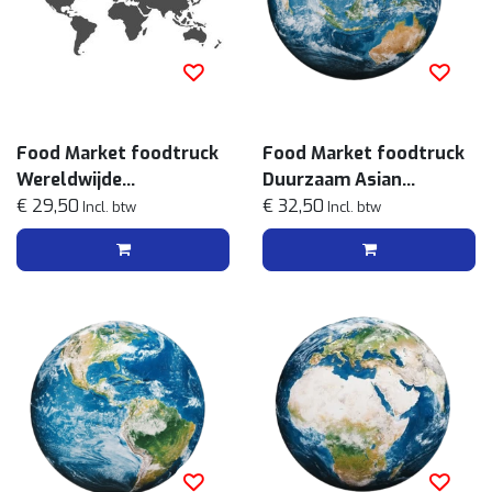
Food Market foodtruck
Food Market foodtruck
Wereldwijde
Duurzaam Asian
streetfoodmenu
€ 29,50
streetfoodmenu
€ 32,50
Incl. btw
Incl. btw