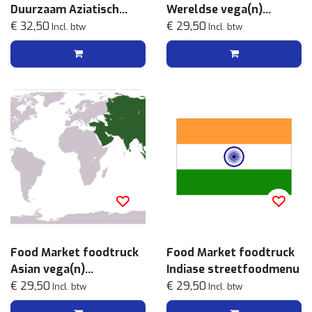
Duurzaam Aziatisch
Wereldse vega(n)
streetfoodmenu
€ 32,50
streetfoodmenu
€ 29,50
Incl. btw
Incl. btw
Food Market foodtruck
Food Market foodtruck
Asian vega(n)
Indiase streetfoodmenu
streetfoodmenu
€ 29,50
€ 29,50
Incl. btw
Incl. btw