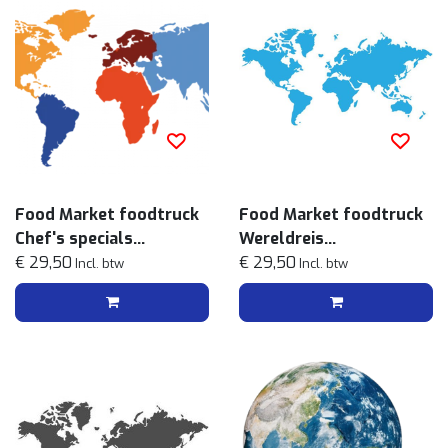
Food Market foodtruck
Food Market foodtruck
Chef's specials
Wereldreis
streetfoodmenu
€ 29,50
streetfoodmenu
€ 29,50
Incl. btw
Incl. btw