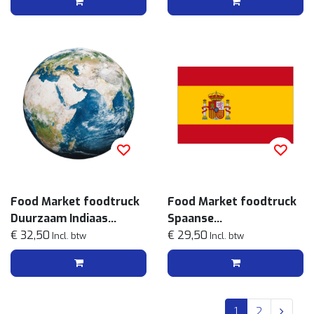
Food Market foodtruck
Food Market foodtruck
Duurzaam Indiaas
Spaanse
streetfoodmenu
€ 32,50
streetfoodmenu
€ 29,50
Incl. btw
Incl. btw
1
2