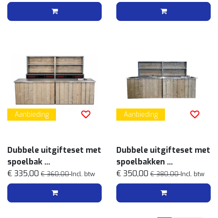
blad
Aanbieding
Aanbieding
Dubbele uitgifteset met
Dubbele uitgifteset met
spoelbak
spoelbakken
Steigerhout met rvs
€ 335,00
Steigerhout met rvs
€ 350,00
€ 360,00
Incl. btw
€ 380,00
Incl. btw
blad
blad