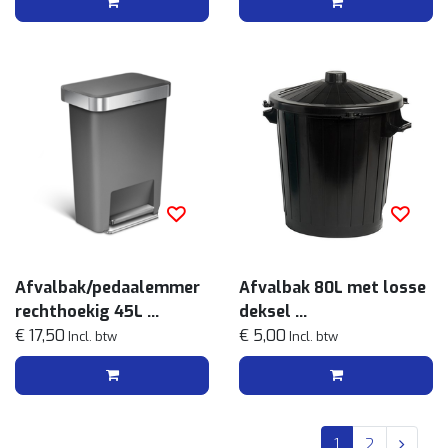
Afvalbak/pedaalemmer
Afvalbak 80L met losse
rechthoekig 45L
deksel
Antraciet
€ 17,50
Zwart
€ 5,00
Incl. btw
Incl. btw
1
2