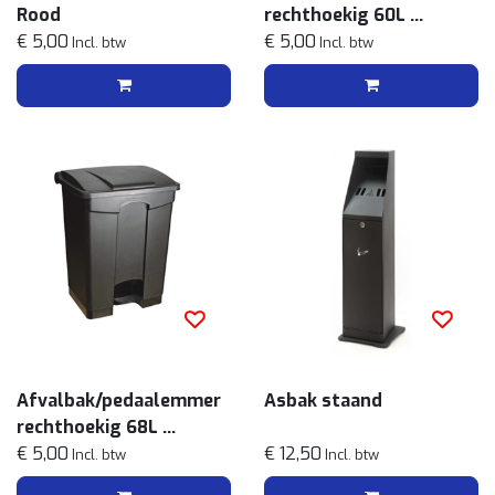
Rood
rechthoekig 60L
€ 5,00
Grijs
€ 5,00
Incl. btw
Incl. btw
Afvalbak/pedaalemmer
Asbak staand
rechthoekig 68L
Zwart
€ 5,00
€ 12,50
Incl. btw
Incl. btw