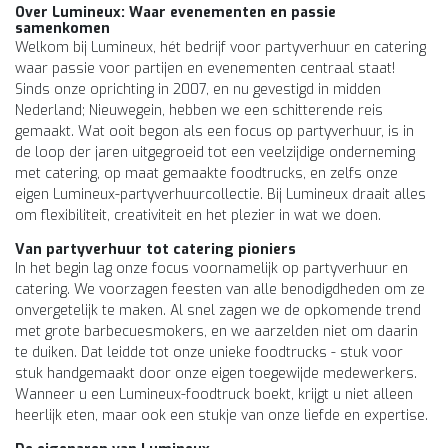
Over Lumineux: Waar evenementen en passie
samenkomen
Welkom bij Lumineux, hét bedrijf voor partyverhuur en catering
waar passie voor partijen en evenementen centraal staat!
Sinds onze oprichting in 2007, en nu gevestigd in midden
Nederland; Nieuwegein, hebben we een schitterende reis
gemaakt. Wat ooit begon als een focus op partyverhuur, is in
de loop der jaren uitgegroeid tot een veelzijdige onderneming
met catering, op maat gemaakte foodtrucks, en zelfs onze
eigen Lumineux-partyverhuurcollectie. Bij Lumineux draait alles
om flexibiliteit, creativiteit en het plezier in wat we doen.
Van partyverhuur tot catering pioniers
In het begin lag onze focus voornamelijk op partyverhuur en
catering. We voorzagen feesten van alle benodigdheden om ze
onvergetelijk te maken. Al snel zagen we de opkomende trend
met grote barbecuesmokers, en we aarzelden niet om daarin
te duiken. Dat leidde tot onze unieke foodtrucks - stuk voor
stuk handgemaakt door onze eigen toegewijde medewerkers.
Wanneer u een Lumineux-foodtruck boekt, krijgt u niet alleen
heerlijk eten, maar ook een stukje van onze liefde en expertise.