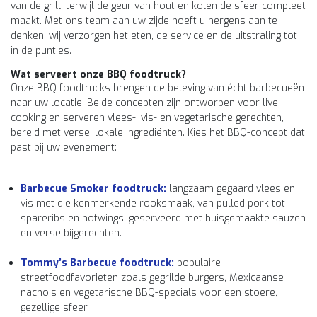
van de grill, terwijl de geur van hout en kolen de sfeer compleet
maakt. Met ons team aan uw zijde hoeft u nergens aan te
denken, wij verzorgen het eten, de service en de uitstraling tot
in de puntjes.
Wat serveert onze BBQ foodtruck?
Onze BBQ foodtrucks brengen de beleving van écht barbecueën
naar uw locatie. Beide concepten zijn ontworpen voor live
cooking en serveren vlees-, vis- en vegetarische gerechten,
bereid met verse, lokale ingrediënten. Kies het BBQ-concept dat
past bij uw evenement:
Barbecue Smoker foodtruck:
langzaam gegaard vlees en
vis met die kenmerkende rooksmaak, van pulled pork tot
spareribs en hotwings, geserveerd met huisgemaakte sauzen
en verse bijgerechten.
Tommy’s Barbecue foodtruck:
populaire
streetfoodfavorieten zoals gegrilde burgers, Mexicaanse
nacho’s en vegetarische BBQ-specials voor een stoere,
gezellige sfeer.