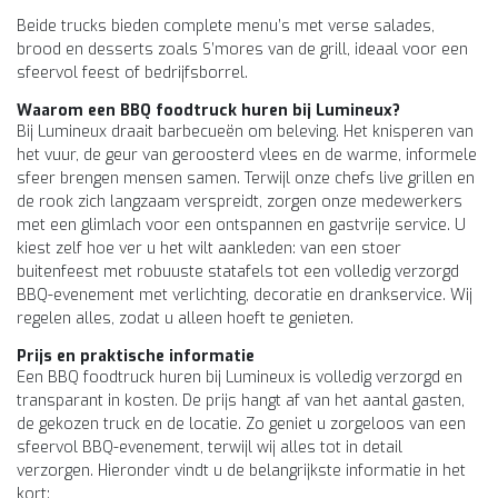
Beide trucks bieden complete menu’s met verse salades,
brood en desserts zoals S’mores van de grill, ideaal voor een
sfeervol feest of bedrijfsborrel.
Waarom een BBQ foodtruck huren bij Lumineux?
Bij Lumineux draait barbecueën om beleving. Het knisperen van
het vuur, de geur van geroosterd vlees en de warme, informele
sfeer brengen mensen samen. Terwijl onze chefs live grillen en
de rook zich langzaam verspreidt, zorgen onze medewerkers
met een glimlach voor een ontspannen en gastvrije service. U
kiest zelf hoe ver u het wilt aankleden: van een stoer
buitenfeest met robuuste statafels tot een volledig verzorgd
BBQ-evenement met verlichting, decoratie en drankservice. Wij
regelen alles, zodat u alleen hoeft te genieten.
Prijs en praktische informatie
Een BBQ foodtruck huren bij Lumineux is volledig verzorgd en
transparant in kosten. De prijs hangt af van het aantal gasten,
de gekozen truck en de locatie. Zo geniet u zorgeloos van een
sfeervol BBQ-evenement, terwijl wij alles tot in detail
verzorgen. Hieronder vindt u de belangrijkste informatie in het
kort: