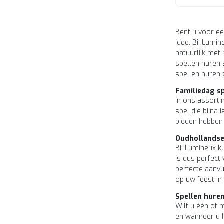
Bent u voor e
idee. Bij Lumi
natuurlijk met
spellen huren a
spellen huren z
Familiedag s
In ons assorti
spel die bijna
bieden hebben
Oudhollandse
Bij Lumineux k
is dus perfect 
perfecte aanvu
op uw feest i
Spellen huren
Wilt u één of 
en wanneer u h