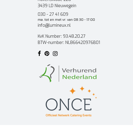
3439 LD Nieuwegein
030 - 27 41 609
ma. tot en met vr. van 08:30 - 17:00
info@lumineux.nl
KvK Number: 93.48.20.27
BTW-number: NL866420976B01