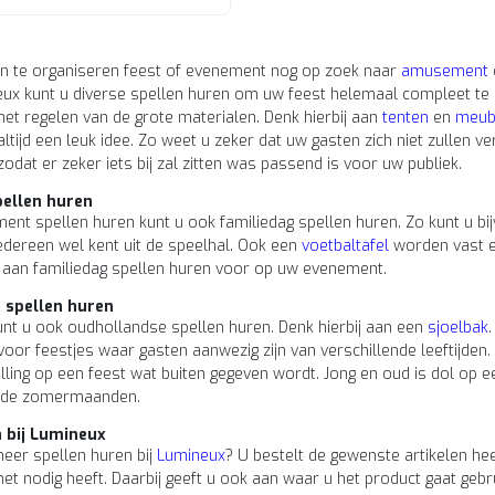
en te organiseren feest of evenement nog op zoek naar
amusement
neux kunt u diverse spellen huren om uw feest helemaal compleet te 
 het regelen van de grote materialen. Denk hierbij aan
tenten
en
meubi
ltijd een leuk idee. Zo weet u zeker dat uw gasten zich niet zullen v
odat er zeker iets bij zal zitten was passend is voor uw publiek.
pellen huren
ment spellen huren kunt u ook familiedag spellen huren. Zo kunt u b
 iedereen wel kent uit de speelhal. Ook een
voetbaltafel
worden vast e
 aan familiedag spellen huren voor op uw evenement.
 spellen huren
unt u ook oudhollandse spellen huren. Denk hierbij aan een
sjoelbak
voor feestjes waar gasten aanwezig zijn van verschillende leeftijden.
lling op een feest wat buiten gegeven wordt. Jong en oud is dol op een
n de zomermaanden.
 bij Lumineux
meer spellen huren bij
Lumineux
? U bestelt de gewenste artikelen he
et nodig heeft. Daarbij geeft u ook aan waar u het product gaat gebr