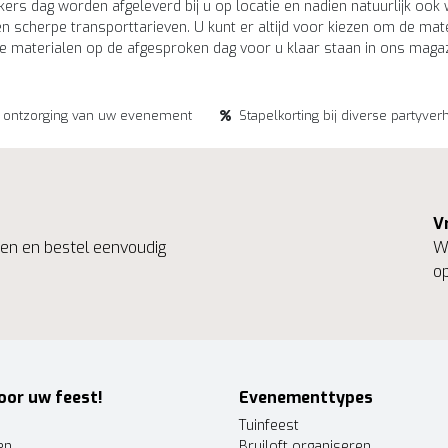
kers dag worden afgeleverd bij u op locatie en nadien natuurlijk 
n scherpe transporttarieven. U kunt er altijd voor kiezen om de mate
e materialen op de afgesproken dag voor u klaar staan in ons magazi
e ontzorging van uw evenement
Stapelkorting bij diverse partyver
V
ngen en bestel eenvoudig
We
op
oor uw feest!
Evenementtypes
Tuinfeest
en
Bruiloft organiseren