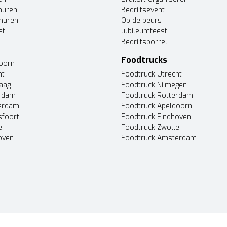
huren
Bedrijfsevent
huren
Op de beurs
et
Jubileumfeest
Bedrijfsborrel
Foodtrucks
doorn
ht
Foodtruck Utrecht
Haag
Foodtruck Nijmegen
erdam
Foodtruck Rotterdam
terdam
Foodtruck Apeldoorn
sfoort
Foodtruck Eindhoven
e
Foodtruck Zwolle
oven
Foodtruck Amsterdam