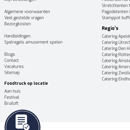
Stretchtenten 
Algemene voorwaarden
Pagodetenten 
Veel gestelde vragen
Stamppot buff
Bezorgkosten
Regio's
Handleidingen
Catering Apel
Spelregels amusement spelen
Catering Utrec
Catering Den 
Blogs
Catering Rott
Contact
Catering Ams
Vacatures
Catering Amer
Sitemap
Catering Zwoll
Catering Eindh
Foodtruck op locatie
Aan huis
Festival
Bruiloft