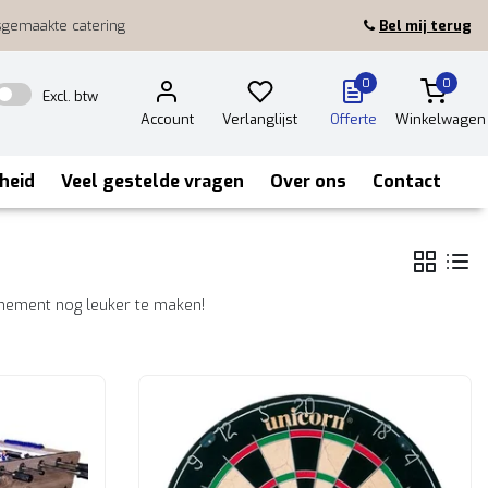
sgemaakte catering
Bel mij terug
0
0
Excl. btw
Account
Verlanglijst
Offerte
Winkelwagen
heid
Veel gestelde vragen
Over ons
Contact
enement nog leuker te maken!