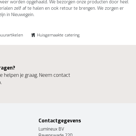
ook weer worden opgehaald. We bezorgen onze producten door heel
rialen zelf af te halen en ook retour te brengen. We zorgen er
jn in Nieuwegein.
huurartikelen
Huisgemaakte catering
ragen?
 helpen je graag. Neem contact
.
Contactgegevens
Lumineux BV
Ravenswade 220