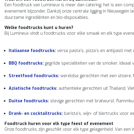
Een foodtruck van Lumineux is meer dan catering; het is een compl
evenement bijzonder. Dankzij onze centrale ligging in Nieuwegein lev
duurzame ingrediënten en bio-disposables.
Welke foodtrucks kunt u huren?
Bij Lumineux vindt u foodtrucks voor elke smaak en elk type eve
Italiaanse foodtrucks:
verse pasta’s, pizza’s en antipasti met 
BBQ foodtrucks:
gegrilde specialiteiten van de smoker, ideaal
Streetfood foodtrucks:
wereldse gerechten met een stoere, fe
Aziatische foodtrucks:
authentieke gerechten uit Thailand, Vie
Duitse foodtrucks:
stevige gerechten met bratwurst, flammkuc
Drank- en cocktailtrucks:
barista’s, wijn- of biertrucks voor 
Foodtruck huren voor elk type feest of evenement
Onze foodtrucks zijn geschikt voor elk type gelegenheid. Van een in