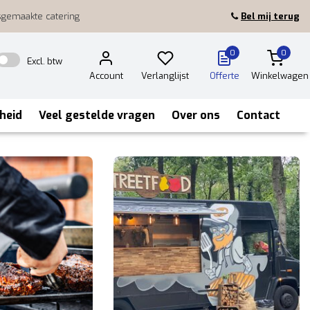
sgemaakte catering
Bel mij terug
0
0
Excl. btw
Account
Verlanglijst
Offerte
Winkelwagen
heid
Veel gestelde vragen
Over ons
Contact