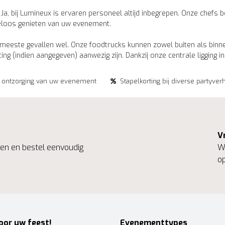
a, bij Lumineux is ervaren personeel altijd inbegrepen. Onze chefs b
rgeloos genieten van uw evenement.
eeste gevallen wel. Onze foodtrucks kunnen zowel buiten als binne
g (indien aangegeven) aanwezig zijn. Dankzij onze centrale ligging i
e ontzorging van uw evenement
Stapelkorting bij diverse partyver
V
ngen en bestel eenvoudig
We
op
oor uw feest!
Evenementtypes