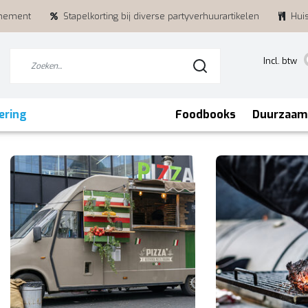
enement
Stapelkorting bij diverse partyverhuurartikelen
Hui
Incl. btw
ering
Foodbooks
Duurzaam