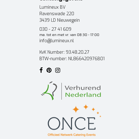
Lumineux BV
Ravenswade 220
3439 LD Nieuwegein
030 - 27 41 609
ma. tot en met vr. van 08:30 - 17:00
info@lumineux.nl
KvK Number: 93.48.20.27
BTW-number: NL866420976B01