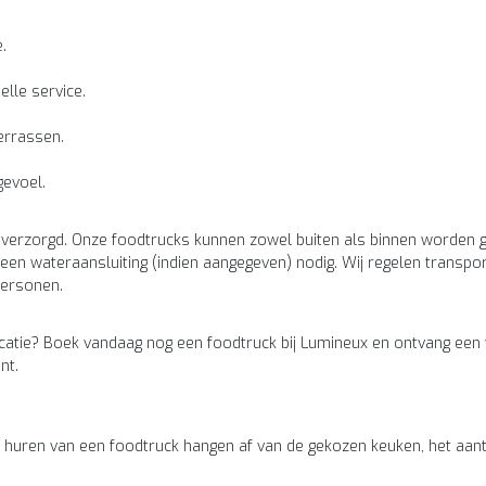
.
lle service.
errassen.
evoel.
 verzorgd. Onze foodtrucks kunnen zowel buiten als binnen worden ge
een wateraansluiting (indien aangegeven) nodig. Wij regelen transp
personen.
atie? Boek vandaag nog een foodtruck bij Lumineux en ontvang een vr
nt.
uren van een foodtruck hangen af van de gekozen keuken, het aantal 