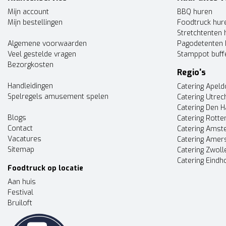
Mijn account
BBQ huren
Mijn bestellingen
Foodtruck hur
Stretchtenten 
Algemene voorwaarden
Pagodetenten 
Veel gestelde vragen
Stamppot buff
Bezorgkosten
Regio's
Handleidingen
Catering Apel
Spelregels amusement spelen
Catering Utrec
Catering Den 
Blogs
Catering Rott
Contact
Catering Ams
Vacatures
Catering Amer
Sitemap
Catering Zwoll
Catering Eindh
Foodtruck op locatie
Aan huis
Festival
Bruiloft