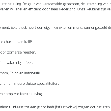
ete beleving. De geur van versbereide gerechten, de uitstraling van
eren wij snel en efficiënt door heel Nederland. Onze keukens zijn veel
nement. Elke truck heeft een eigen karakter en menu, samengesteld d
de charme van Italië.
 voor zomerse feesten.
stivalachtige sfeer.
tnam, China en Indonesië.
hen en andere Duitse specialiteiten.
een complete feestbeleving.
tiem tuinfeest tot een groot bedrijfsfestival: wij zorgen dat het ete