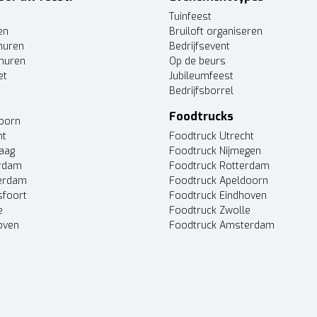
Tuinfeest
en
Bruiloft organiseren
huren
Bedrijfsevent
huren
Op de beurs
et
Jubileumfeest
Bedrijfsborrel
Foodtrucks
doorn
ht
Foodtruck Utrecht
Haag
Foodtruck Nijmegen
erdam
Foodtruck Rotterdam
terdam
Foodtruck Apeldoorn
sfoort
Foodtruck Eindhoven
e
Foodtruck Zwolle
oven
Foodtruck Amsterdam