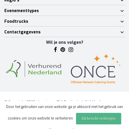
Regio's
Evenementtypes
Foodtrucks
Contactgegevens
Wil je ons volgen?
© Copyright 2026 - Lumineux BV | Realisatie
InStijl Media
Door het gebruiken van onze website, ga je akkoord met het gebruik van
Algemene voorwaarden
|
Disclaimer
|
Privacy Policy
|
Sitemap
|
cookies om onze website te verbeteren.
Dit bericht verbergen
Offerte aanvragen