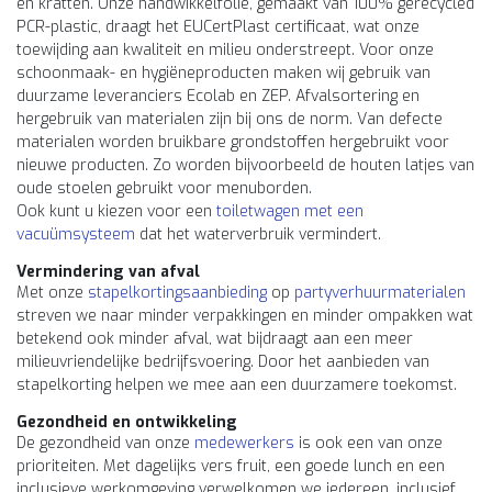
en kratten. Onze handwikkelfolie, gemaakt van 100% gerecycled
PCR-plastic, draagt het EUCertPlast certificaat, wat onze
toewijding aan kwaliteit en milieu onderstreept. Voor onze
schoonmaak- en hygiëneproducten maken wij gebruik van
duurzame leveranciers Ecolab en ZEP. Afvalsortering en
hergebruik van materialen zijn bij ons de norm. Van defecte
materialen worden bruikbare grondstoffen hergebruikt voor
nieuwe producten. Zo worden bijvoorbeeld de houten latjes van
oude stoelen gebruikt voor menuborden.
Ook kunt u kiezen voor een
toiletwagen met een
vacuümsysteem
dat het waterverbruik vermindert.
Vermindering van afval
Met onze
stapelkortingsaanbieding
op
partyverhuurmaterialen
streven we naar minder verpakkingen en minder ompakken wat
betekend ook minder afval, wat bijdraagt aan een meer
milieuvriendelijke bedrijfsvoering. Door het aanbieden van
stapelkorting helpen we mee aan een duurzamere toekomst.
Gezondheid en ontwikkeling
De gezondheid van onze
medewerkers
is ook een van onze
prioriteiten. Met dagelijks vers fruit, een goede lunch en een
inclusieve werkomgeving verwelkomen we iedereen, inclusief