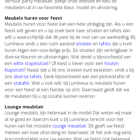
verhuur party meubilair. Bekijk onze website en kies de
meubelen uit in uw favoriete kleur, model en uitvoering.
Meubels huren voor feest
Meubels huren voor feest kan een hele uitdaging zijn. Als u een
feest wilt geven en u op zoek bent naar stoelen en tafels dan
wilt u waarschijnlijk dat dit past bij de rest van uw aankleding. Bij
Lumineux vindt u een ruim aanbod
stoelen
en
tafels
die u kunt
huren tegen een voordelige prijs. De stoelen zijn verkrijgbaar in
diverse kleuren en uitvoeringen. Wat denkt u bijvoorbeeld van
een
witte stapelstoel
? Of kiest u liever voor een
houten
klapstoel
? Naast dat u bij ons stoelen kunt bestellen, vindt u bij
ons
diverse tafels
. Denk bijvoorbeeld aan een picknicktafel of
een
statafel
. Wat u ook wilt: bij Lumineux is meubels huren
voor een feest al een feestje op zich. Daarnaast geldt dat we
de meubelen bij u op locatie kunnen leveren.
Lounge meubilair
Lounge meubels zijn helemaal in de mode! Dat weten wij maar
al te goed en daarom kunt u bij Lumineux terecht voor het
huren van het mooiste
lounge meubilair
. Dit geeft uw feest
meteen een luxe uitstraling en daarnaast zit het ook nog eens
erg comfortabel voor uw gasten. Wat uw feest ook helemaal