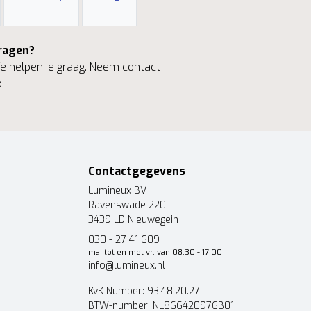
ragen?
 helpen je graag. Neem contact
.
Contactgegevens
Lumineux BV
Ravenswade 220
3439 LD Nieuwegein
030 - 27 41 609
ma. tot en met vr. van 08:30 - 17:00
info@lumineux.nl
KvK Number: 93.48.20.27
BTW-number: NL866420976B01