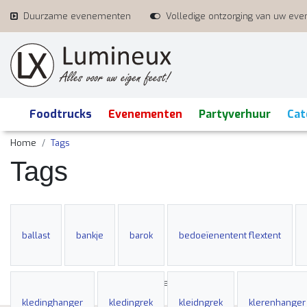
Duurzame evenementen
Volledige ontzorging van uw ev
Foodtrucks
Evenementen
Partyverhuur
Cat
Home
Tags
Tags
ballast
bankje
barok
bedoeïenentent flextent
Duurzame evenementen
Volledig
kledinghanger
kledingrek
kleidngrek
klerenhanger