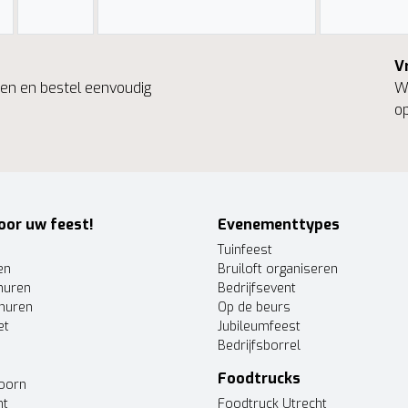
V
ngen en bestel eenvoudig
We
op
oor uw feest!
Evenementtypes
Tuinfeest
en
Bruiloft organiseren
huren
Bedrijfsevent
huren
Op de beurs
et
Jubileumfeest
Bedrijfsborrel
Foodtrucks
doorn
ht
Foodtruck Utrecht