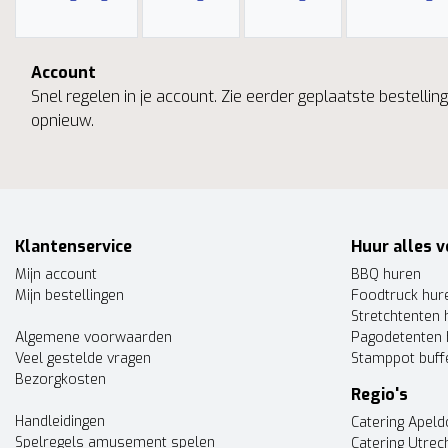
Account
Snel regelen in je account. Zie eerder geplaatste bestelli
opnieuw.
Klantenservice
Huur alles v
Mijn account
BBQ huren
Mijn bestellingen
Foodtruck hur
Stretchtenten 
Algemene voorwaarden
Pagodetenten 
Veel gestelde vragen
Stamppot buff
Bezorgkosten
Regio's
Handleidingen
Catering Apel
Spelregels amusement spelen
Catering Utrec