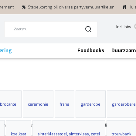
enement
Stapelkorting bij diverse partyverhuurartikelen
Hui
Incl. btw
ering
Foodbooks
Duurzaam
brocante
ceremonie
frans
garderobe
garderobere
e ontzorging van uw evenement
Stapelkorting bij diverse partyver
koelkast
sinterklaasstoel, sinterklaas, zetel
trouwbank