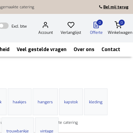
sgemaakte catering
Bel mij terug
0
0
Excl. btw
Account
Verlanglijst
Offerte
Winkelwagen
heid
Veel gestelde vragen
Over ons
Contact
k
haakjes
hangers
kapstok
kleding
huurartikelen
Huisgemaakte catering
trouwbankje
vintage