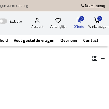
sgemaakte catering
Bel mij terug
0
0
Excl. btw
Account
Verlanglijst
Offerte
Winkelwagen
heid
Veel gestelde vragen
Over ons
Contact