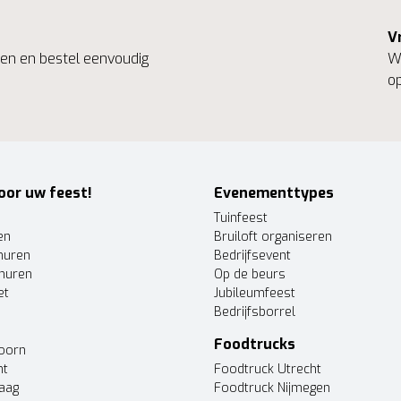
V
ngen en bestel eenvoudig
We
op
oor uw feest!
Evenementtypes
Tuinfeest
en
Bruiloft organiseren
huren
Bedrijfsevent
huren
Op de beurs
et
Jubileumfeest
Bedrijfsborrel
Foodtrucks
doorn
ht
Foodtruck Utrecht
Haag
Foodtruck Nijmegen