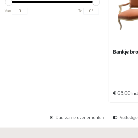
Van
To
Bankje br
€ 65,00
Incl
Duurzame evenementen
Volledig