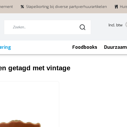
enement
Stapelkorting bij diverse partyverhuurartikelen
Hui
Incl. btw
ering
Foodbooks
Duurzaam
en getagd met vintage