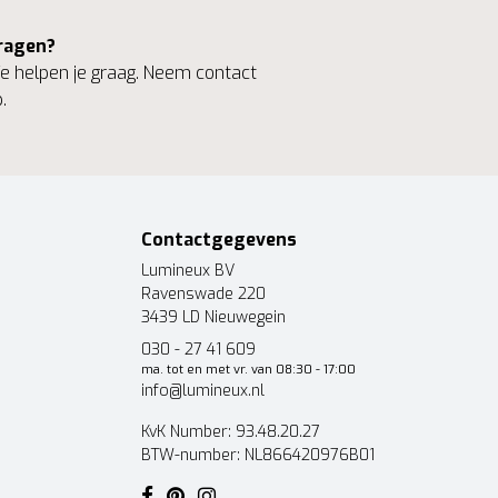
ragen?
 helpen je graag. Neem contact
.
Contactgegevens
Lumineux BV
Ravenswade 220
3439 LD Nieuwegein
030 - 27 41 609
ma. tot en met vr. van 08:30 - 17:00
info@lumineux.nl
KvK Number: 93.48.20.27
BTW-number: NL866420976B01