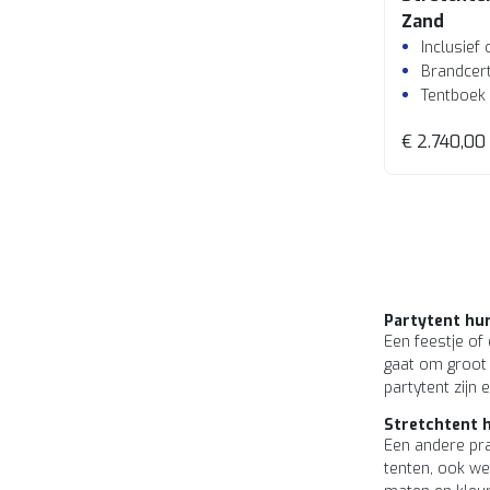
Zand
Inclusief
Brandcert
Tentboek
€ 2.740,00
Partytent hu
Een feestje of
gaat om groot 
partytent zijn
Stretchtent 
Een andere pra
tenten, ook we