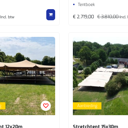
Tentboek
€ 2.719,00
€ 3.810,00
Incl. btw
Incl.
g
Aanbieding
nt 12x20m
Stretchtent 15x30m