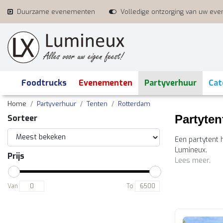
Duurzame evenementen
Volledige ontzorging van uw ev
Foodtrucks
Evenementen
Partyverhuur
Cat
Home
Partyverhuur
Tenten
Rotterdam
Partyten
Sorteer
Een partytent 
Lumineux.
Prijs
Lees meer.
Van
To