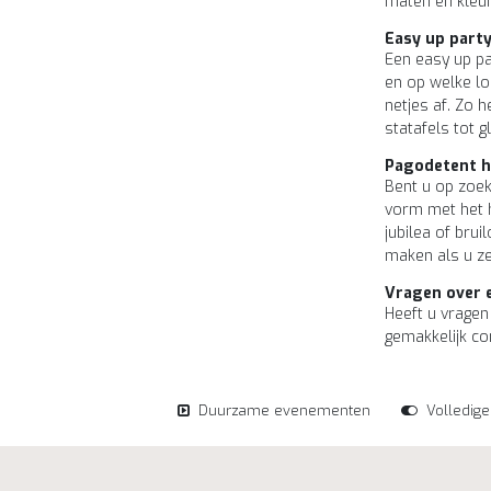
maten en kleur
Easy up part
Een easy up pa
en op welke lo
netjes af. Zo h
statafels tot 
Pagodetent 
Bent u op zoek
vorm met het h
jubilea of bru
maken als u zel
Vragen over 
Heeft u vragen
gemakkelijk co
Duurzame evenementen
Volledig