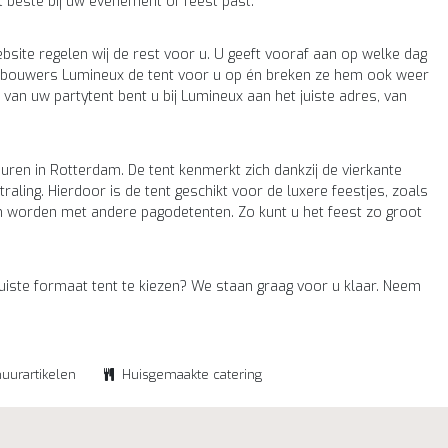
t beste bij uw evenement of feest past.
bsite regelen wij de rest voor u. U geeft vooraf aan op welke dag
tenbouwers Lumineux de tent voor u op én breken ze hem ook weer
g van uw partytent bent u bij Lumineux aan het juiste adres, van
uren in Rotterdam. De tent kenmerkt zich dankzij de vierkante
aling. Hierdoor is de tent geschikt voor de luxere feestjes, zoals
kan worden met andere pagodetenten. Zo kunt u het feest zo groot
uiste formaat tent te kiezen? We staan graag voor u klaar. Neem
huurartikelen
Huisgemaakte catering