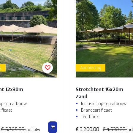
g
Aanbieding
nt 12x30m
Stretchtent 15x20m
Zand
 op- en afbouw
Inclusief op- en afbouw
ificaat
Brandcertificaat
Tentboek
€ 5.765,00
€ 3.200,00
€ 4.530,00
Incl. btw
Inc