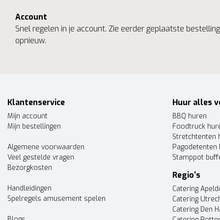
Account
Snel regelen in je account. Zie eerder geplaatste bestelli
opnieuw.
Klantenservice
Huur alles v
Mijn account
BBQ huren
Mijn bestellingen
Foodtruck hur
Stretchtenten 
Algemene voorwaarden
Pagodetenten 
Veel gestelde vragen
Stamppot buff
Bezorgkosten
Regio's
Handleidingen
Catering Apel
Spelregels amusement spelen
Catering Utrec
Catering Den 
Blogs
Catering Rott