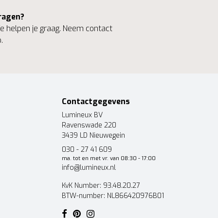
ragen?
 helpen je graag. Neem contact
.
Contactgegevens
Lumineux BV
Ravenswade 220
3439 LD Nieuwegein
030 - 27 41 609
ma. tot en met vr. van 08:30 - 17:00
info@lumineux.nl
KvK Number: 93.48.20.27
BTW-number: NL866420976B01