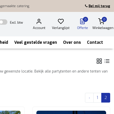
sgemaakte catering
Bel mij terug
0
0
Excl. btw
Account
Verlanglijst
Offerte
Winkelwagen
heid
Veel gestelde vragen
Over ons
Contact
w gewenste locatie. Bekijk alle partytenten en andere tenten van
1
2