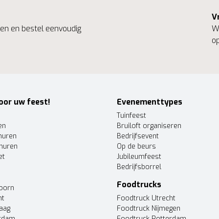
V
ngen en bestel eenvoudig
We
op
oor uw feest!
Evenementtypes
Tuinfeest
en
Bruiloft organiseren
huren
Bedrijfsevent
huren
Op de beurs
et
Jubileumfeest
Bedrijfsborrel
Foodtrucks
doorn
ht
Foodtruck Utrecht
Haag
Foodtruck Nijmegen
erdam
Foodtruck Rotterdam