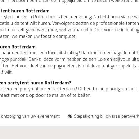
en. Hierdoor heeft u zelf de mogelijkheid om te kiezen welke tent he
ytent huren Rotterdam
rtytent huren in Rotterdam is heel eenvoudig. Na het huren via de we
catie u de tent wilt huren. Vervolgens zetten de professionele ten
eeft u er zelf geen werk mee, wel zo makkelijk. Ook voor de inrichtin
glazen: we maken uw feestje compleet.
huren Rotterdam
 naar een tent met een luxe uitstraling? Dan kunt u een pagodetent h
oge puntdak. Dankzij deze vorm hebben ze een luxe en stijlvolle uitstr
iloften. Het voordeel van de pagodetent is dat deze tent gekoppeld 
f wilt.
een partytent huren Rotterdam?
 over een partytent huren Rotterdam? Of heeft u hulp nodig om het j
ntact met ons op door te mailen of te bellen.
e ontzorging van uw evenement
Stapelkorting bij diverse partyver