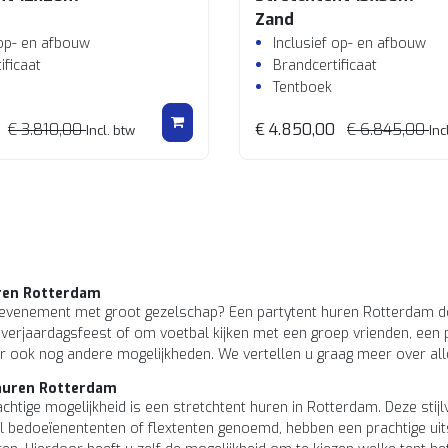
Zand
 op- en afbouw
Inclusief op- en afbouw
ificaat
Brandcertificaat
Tentboek
€ 3.810,00
€ 4.850,00
€ 6.845,00
Incl. btw
Inc
ren Rotterdam
 evenement met groot gezelschap? Een partytent huren Rotterdam doe
verjaardagsfeest of om voetbal kijken met een groep vrienden, een 
 er ook nog andere mogelijkheden. We vertellen u graag meer over a
huren Rotterdam
chtige mogelijkheid is een stretchtent huren in Rotterdam. Deze stijlv
l bedoeïenententen of flextenten genoemd, hebben een prachtige uitst