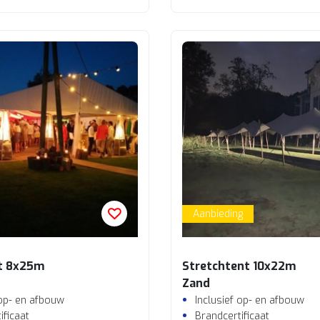
Aanbieding
t 8x25m
Stretchtent 10x22m
Zand
 op- en afbouw
Inclusief op- en afbouw
ificaat
Brandcertificaat