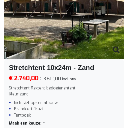
Stretchtent 10x24m - Zand
€ 2.740,00
€ 3.810,00
Incl. btw
Stretchtent flextent bedoeïenentent
Kleur zand
Inclusief op- en afbouw
Brandcertificaat
Tentboek
Maak een keuze:
*