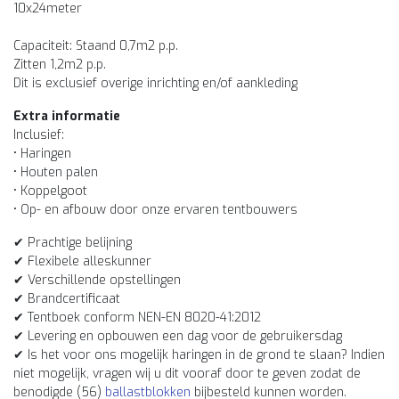
10x24meter
Capaciteit: Staand 0,7m2 p.p.
Zitten 1,2m2 p.p.
Dit is exclusief overige inrichting en/of aankleding
Extra informatie
Inclusief:
• Haringen
• Houten palen
• Koppelgoot
• Op- en afbouw door onze ervaren tentbouwers
✔ Prachtige belijning
✔ Flexibele alleskunner
✔ Verschillende opstellingen
✔ Brandcertificaat
✔ Tentboek conform NEN-EN 8020-41:2012
✔ Levering en opbouwen een dag voor de gebruikersdag
✔ Is het voor ons mogelijk haringen in de grond te slaan? Indien
niet mogelijk, vragen wij u dit vooraf door te geven zodat de
benodigde (56)
ballastblokken
bijbesteld kunnen worden.