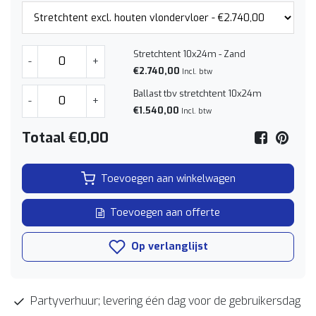
Stretchtent 10x24m - Zand
-
+
€2.740,00
Incl. btw
Ballast tbv stretchtent 10x24m
-
+
€1.540,00
Incl. btw
Totaal
€0,00
Toevoegen aan winkelwagen
Toevoegen aan offerte
Op verlanglijst
Partyverhuur; levering één dag voor de gebruikersdag