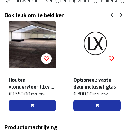
Partyverhuur; levering één dag voor de gebruikersdag
Ook leuk om te bekijken
Houten
Optioneel; vaste
vlondervloer t.b.v.
deur inclusief glas
frametent 10x30m
€ 1.350,00
€ 300,00
Incl. btw
Incl. btw
Productomschrijving