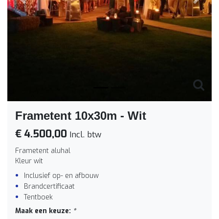
Vorige
Volge
Frametent 10x30m - Wit
€ 4.500,00
Incl. btw
Frametent aluhal
Kleur wit
Inclusief op- en afbouw
Brandcertificaat
Tentboek
Maak een keuze:
*