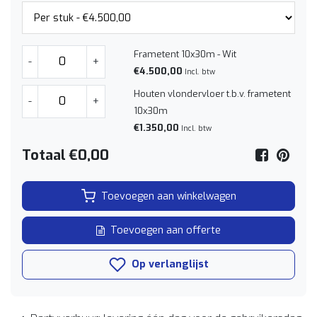
Frametent 10x30m - Wit
-
+
€4.500,00
Incl. btw
Houten vlondervloer t.b.v. frametent
-
+
10x30m
€1.350,00
Incl. btw
Totaal
€0,00
Toevoegen aan winkelwagen
Toevoegen aan offerte
Op verlanglijst