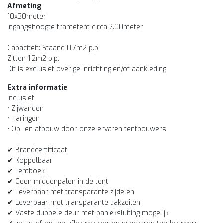
Afmeting
10x30meter
Ingangshoogte frametent circa 2.00meter
Capaciteit: Staand 0,7m2 p.p.
Zitten 1,2m2 p.p.
Dit is exclusief overige inrichting en/of aankleding
Extra informatie
Inclusief:
• Zijwanden
• Haringen
• Op- en afbouw door onze ervaren tentbouwers
✔ Brandcertificaat
✔ Koppelbaar
✔ Tentboek
✔ Geen middenpalen in de tent
✔ Leverbaar met transparante zijdelen
✔ Leverbaar met transparante dakzeilen
✔ Vaste dubbele deur met panieksluiting mogelijk