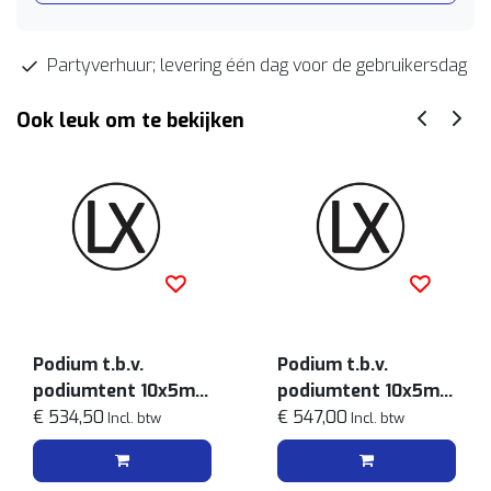
Partyverhuur; levering één dag voor de gebruikersdag
Ook leuk om te bekijken
Podium t.b.v.
Podium t.b.v.
podiumtent 10x5m
podiumtent 10x5m
hoogte 40cm
€ 534,50
hoogte 60cm
€ 547,00
Incl. btw
Incl. btw