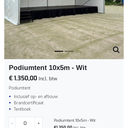
Vorige
Volge
Podiumtent 10x5m - Wit
€ 1.350,00
Incl. btw
Podiumtent
Inclusief op- en afbouw
Brandcertificaat
Tentboek
Podiumtent 10x5m - Wit
-
+
€1.350,00
Incl. btw