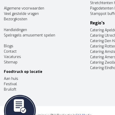
Stretchtenten 
Algemene voorwaarden
Pagodetenten 
Veel gestelde vragen
Stamppot buff
Bezorgkosten
Regio's
Handleidingen
Catering Apel
Spelregels amusement spelen
Catering Utrec
Catering Den 
Blogs
Catering Rott
Contact
Catering Ams
Vacatures
Catering Amer
Sitemap
Catering Zwoll
Catering Eindh
Foodtruck op locatie
Aan huis
Festival
Bruiloft