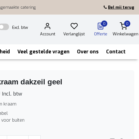
sgemaakte catering
Bel mij terug
0
0
Excl. btw
Account
Verlanglijst
Offerte
Winkelwagen
heid
Veel gestelde vragen
Over ons
Contact
raam dakzeil geel
0
Incl. btw
m kraam
abel
 voor buiten