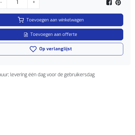
-
+
Toevoegen aan winkelwagen
Toevoegen aan offerte
Op verlanglijst
uur; levering één dag voor de gebruikersdag