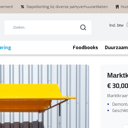
enement
Stapelkorting bij diverse partyverhuurartikelen
Hui
Incl. btw
ering
Foodbooks
Duurzaam
Marktk
€ 30,0
Marktkraa
Demont
Geschikt