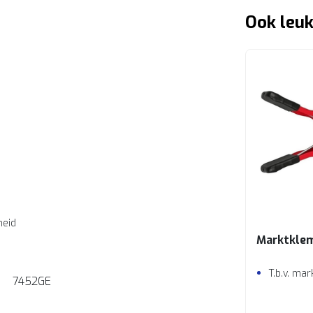
Ook leuk
heid
Marktkle
T.b.v. ma
7452GE