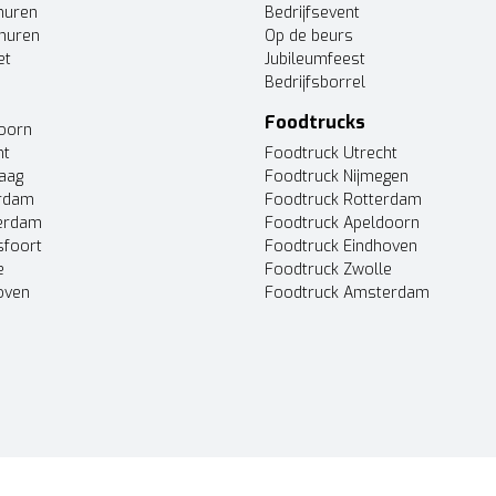
huren
Bedrijfsevent
huren
Op de beurs
et
Jubileumfeest
Bedrijfsborrel
Foodtrucks
doorn
ht
Foodtruck Utrecht
Haag
Foodtruck Nijmegen
erdam
Foodtruck Rotterdam
terdam
Foodtruck Apeldoorn
sfoort
Foodtruck Eindhoven
e
Foodtruck Zwolle
oven
Foodtruck Amsterdam