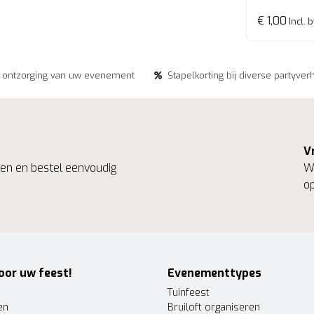
€ 1,00
Incl. 
e ontzorging van uw evenement
Stapelkorting bij diverse partyver
V
ngen en bestel eenvoudig
We
op
oor uw feest!
Evenementtypes
Tuinfeest
en
Bruiloft organiseren