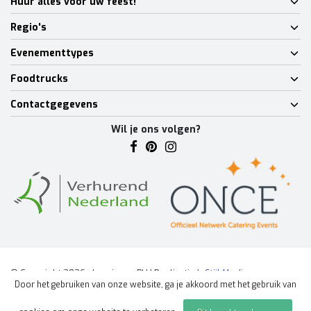
Huur alles voor uw feest!
Regio's
Evenementtypes
Foodtrucks
Contactgegevens
Wil je ons volgen?
© Copyright 2026 - Lumineux BV | Realisatie
InStijl Media
Door het gebruiken van onze website, ga je akkoord met het gebruik van
Algemene voorwaarden
|
Disclaimer
|
Privacy Policy
|
Sitemap
|