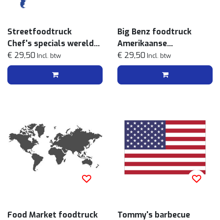
Streetfoodtruck
Big Benz foodtruck
Chef's specials wereldse
Amerikaanse
streetfoodmenu
€ 29,50
streetfoodmenu
€ 29,50
Incl. btw
Incl. btw
Food Market foodtruck
Tommy's barbecue