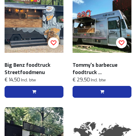
Big Benz foodtruck
Tommy's barbecue
Streetfoodmenu
foodtruck
€ 14,50
Streetfoodmenu
€ 29,50
Incl. btw
Incl. btw