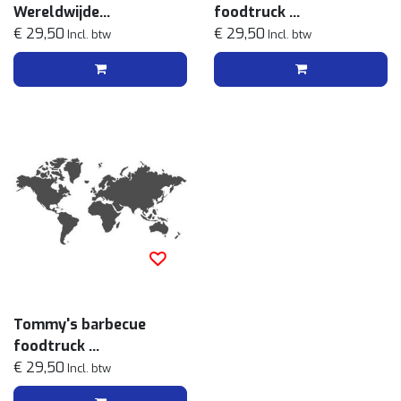
Wereldwijde
foodtruck
streetfoodmenu
€ 29,50
Amerikaanse
€ 29,50
Incl. btw
Incl. btw
streetfoodmenu
Tommy's barbecue
foodtruck
Wereldwijde
€ 29,50
Incl. btw
streetfoodmenu