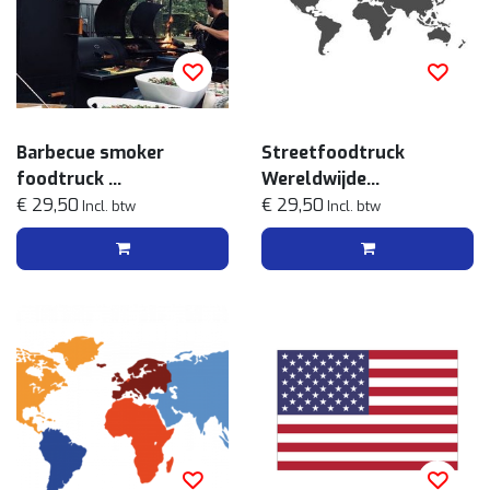
Barbecue smoker
Streetfoodtruck
foodtruck
Wereldwijde
Streetfood menu
€ 29,50
streetfoodmenu
€ 29,50
Incl. btw
Incl. btw