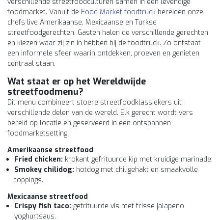
verschillende streetfoodculturen samen in één levendige
foodmarket. Vanuit de
Food Market foodtruck
bereiden onze
chefs live Amerikaanse, Mexicaanse en Turkse
streetfoodgerechten. Gasten halen de verschillende gerechten
en kiezen waar zij zin in hebben bij de foodtruck. Zo ontstaat
een informele sfeer waarin ontdekken, proeven en genieten
centraal staan.
Wat staat er op het Wereldwijde
streetfoodmenu?
Dit menu combineert stoere streetfoodklassiekers uit
verschillende delen van de wereld. Elk gerecht wordt vers
bereid op locatie en geserveerd in een ontspannen
foodmarketsetting.
Amerikaanse streetfood
Fried chicken:
krokant gefrituurde kip met kruidige marinade.
Smokey chilidog:
hotdog met chiligehakt en smaakvolle
toppings.
Mexicaanse streetfood
Crispy fish taco:
gefrituurde vis met frisse jalapeno
yoghurtsaus.