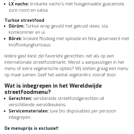
LX nacho:
krokante nacho’s met huisgemaakte guacamole,
zure room en salsa.
Turkse streetfood
Dürüm:
Turkse wrap gevuld met gekruid vlees, sla,
komkommer en ui.
Börek:
krokant filodeeg met spinazie en feta, geserveerd met
knoflookyoghurtsaus.
Iedere gast kiest zijn favoriete gerechten, net als op een
internationale streetfoodmarkt. Wenst u aanpassingen in het
menu of extra vegetarische opties? Wij stellen graag een menu
op maat samen. Geef het aantal vegetariërs vooraf door.
Wat is inbegrepen in het
Wereldwijde
streetfoodmenu
?
Gerechten:
versbereide streetfoodgerechten uit
verschillende wereldkeukens.
Servicematerialen:
luxe bio disposables per persoon
inbegrepen.
De menuprijs is exclusief: