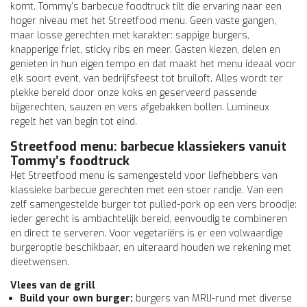
komt. Tommy’s barbecue foodtruck tilt die ervaring naar een
hoger niveau met het Streetfood menu. Geen vaste gangen,
maar losse gerechten met karakter: sappige burgers,
knapperige friet, sticky ribs en meer. Gasten kiezen, delen en
genieten in hun eigen tempo en dat maakt het menu ideaal voor
elk soort event, van bedrijfsfeest tot bruiloft. Alles wordt ter
plekke bereid door onze koks en geserveerd passende
bijgerechten, sauzen en vers afgebakken bollen. Lumineux
regelt het van begin tot eind.
Streetfood menu: barbecue klassiekers vanuit
Tommy’s foodtruck
Het Streetfood menu is samengesteld voor liefhebbers van
klassieke barbecue gerechten met een stoer randje. Van een
zelf samengestelde burger tot pulled-pork op een vers broodje:
ieder gerecht is ambachtelijk bereid, eenvoudig te combineren
en direct te serveren. Voor vegetariërs is er een volwaardige
burgeroptie beschikbaar, en uiteraard houden we rekening met
dieetwensen.
Vlees van de grill
Build your own burger:
burgers van MRIJ-rund met diverse