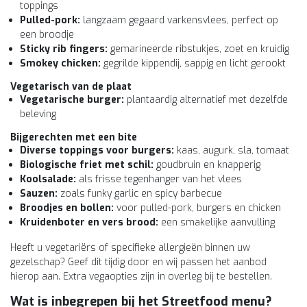
toppings
Pulled-pork:
langzaam gegaard varkensvlees, perfect op
een broodje
Sticky rib fingers:
gemarineerde ribstukjes, zoet en kruidig
Smokey chicken:
gegrilde kippendij, sappig en licht gerookt
Vegetarisch van de plaat
Vegetarische burger:
plantaardig alternatief met dezelfde
beleving
Bijgerechten met een bite
Diverse toppings voor burgers:
kaas, augurk, sla, tomaat
Biologische friet met schil:
goudbruin en knapperig
Koolsalade:
als frisse tegenhanger van het vlees
Sauzen:
zoals funky garlic en spicy barbecue
Broodjes en bollen:
voor pulled-pork, burgers en chicken
Kruidenboter en vers brood:
een smakelijke aanvulling
Heeft u vegetariërs of specifieke allergieën binnen uw
gezelschap? Geef dit tijdig door en wij passen het aanbod
hierop aan. Extra vegaopties zijn in overleg bij te bestellen.
Wat is inbegrepen bij het Streetfood menu?