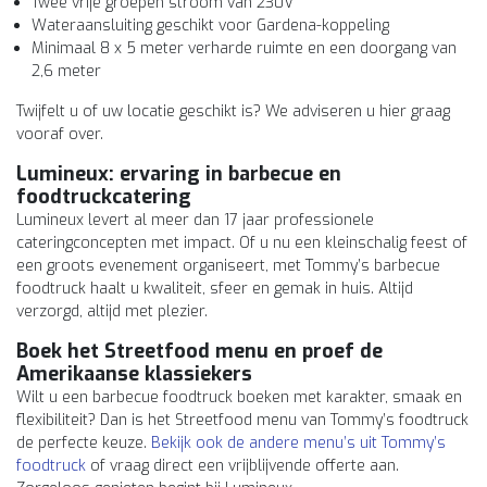
Twee vrije groepen stroom van 230V
Wateraansluiting geschikt voor Gardena-koppeling
Minimaal 8 x 5 meter verharde ruimte en een doorgang van
2,6 meter
Twijfelt u of uw locatie geschikt is? We adviseren u hier graag
vooraf over.
Lumineux: ervaring in barbecue en
foodtruckcatering
Lumineux levert al meer dan 17 jaar professionele
cateringconcepten met impact. Of u nu een kleinschalig feest of
een groots evenement organiseert, met Tommy’s barbecue
foodtruck haalt u kwaliteit, sfeer en gemak in huis. Altijd
verzorgd, altijd met plezier.
Boek het Streetfood menu en proef de
Amerikaanse klassiekers
Wilt u een barbecue foodtruck boeken met karakter, smaak en
flexibiliteit? Dan is het Streetfood menu van Tommy’s foodtruck
de perfecte keuze.
Bekijk ook de andere menu’s uit Tommy’s
foodtruck
of vraag direct een vrijblijvende offerte aan.