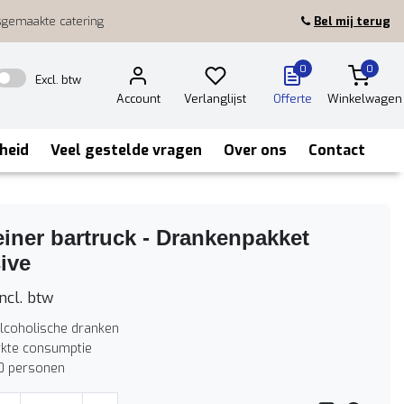
sgemaakte catering
Bel mij terug
0
0
Excl. btw
Account
Verlanglijst
Offerte
Winkelwagen
heid
Veel gestelde vragen
Over ons
Contact
iner bartruck - Drankenpakket
ive
ncl. btw
alcoholische dranken
kte consumptie
0 personen