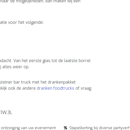
 naar de mogelijkheden, dan maken wij een
atie voor het volgende:
dacht. Van het eerste glas tot de laatste borrel
 alles weer op.
einer bar truck met het drankenpakket
Bekijk ook de andere
dranken foodtrucks
of vraag
1W.3L
e ontzorging van uw evenement
Stapelkorting bij diverse partyver