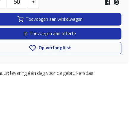
-
+
Toevoegen aan winkelwagen
Toevoegen aan offerte
Op verlanglijst
uur; levering één dag voor de gebruikersdag