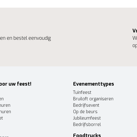
V
ngen en bestel eenvoudig
We
op
oor uw feest!
Evenementtypes
Tuinfeest
en
Bruiloft organiseren
huren
Bedrijfsevent
huren
Op de beurs
et
Jubileumfeest
Bedrijfsborrel
Foodtrucks