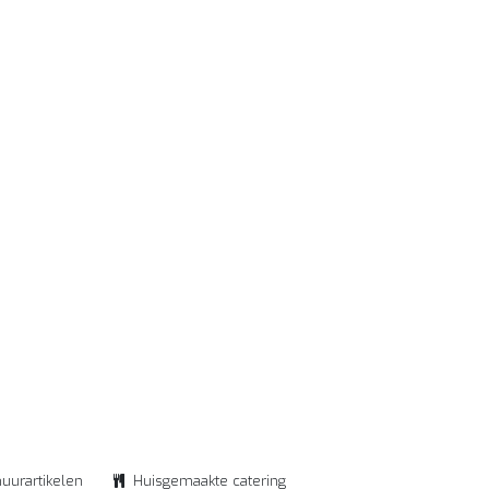
huurartikelen
Huisgemaakte catering