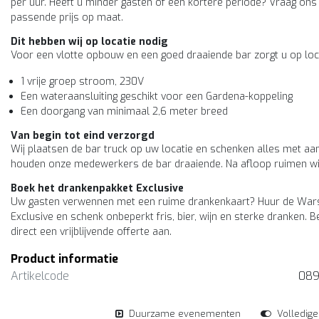
per uur. Heeft u minder gasten of een kortere periode? Vraag ons
passende prijs op maat.
Dit hebben wij op locatie nodig
Voor een vlotte opbouw en een goed draaiende bar zorgt u op loc
1 vrije groep stroom, 230V
Een wateraansluiting geschikt voor een Gardena-koppeling
Een doorgang van minimaal 2,6 meter breed
Van begin tot eind verzorgd
Wij plaatsen de bar truck op uw locatie en schenken alles met aan
houden onze medewerkers de bar draaiende. Na afloop ruimen wij
Boek het drankenpakket Exclusive
Uw gasten verwennen met een ruime drankenkaart? Huur de Warst
Exclusive en schenk onbeperkt fris, bier, wijn en sterke dranken. 
direct een vrijblijvende offerte aan.
Product informatie
Artikelcode
089
Duurzame evenementen
Volledig