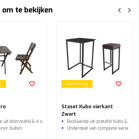
 om te bekijken
g
Aanbieding
tro
Staset Kubo vierkant
Zwart
 uit bistrotafel & 4 stoelen
Bestaande uit statafel Kubo & 4 b
voor buiten
Onderdeel van complete serie Kub