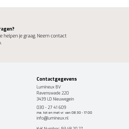
ragen?
 helpen je graag. Neem contact
.
Contactgegevens
Lumineux BV
Ravenswade 220
3439 LD Nieuwegein
030 - 27 41 609
ma. tot en met vr. van 08:30 - 17:00
info@lumineux.nl
KvK Number: 93.48.20.27