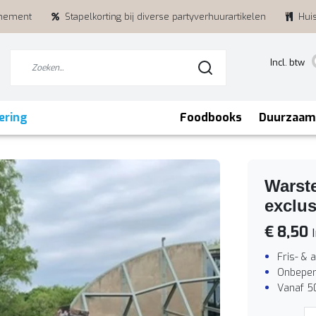
enement
Stapelkorting bij diverse partyverhuurartikelen
Hui
Incl. btw
ering
Foodbooks
Duurzaam
Warste
exclus
€ 8,50
I
Fris- & 
Onbeper
Vanaf 5