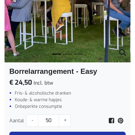
Vorige
Volge
Borrelarrangement - Easy
€ 24,50
Incl. btw
Fris- & alcoholische dranken
Koude- & warme hapjes
Onbeperkte consumptie
Aantal
-
+