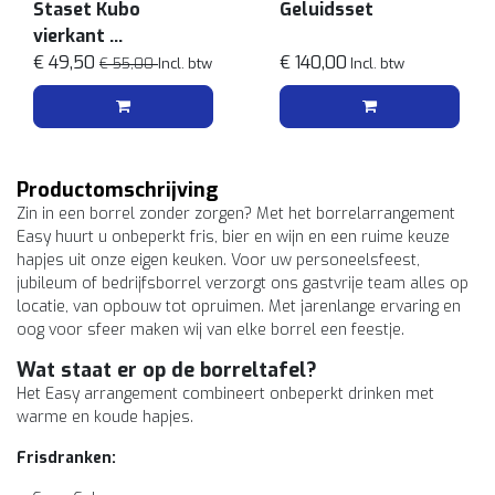
Staset Kubo
Geluidsset
vierkant
Wit
€ 49,50
€ 140,00
€ 55,00
Incl. btw
Incl. btw
Productomschrijving
Zin in een borrel zonder zorgen? Met het borrelarrangement
Easy huurt u onbeperkt fris, bier en wijn en een ruime keuze
hapjes uit onze eigen keuken. Voor uw personeelsfeest,
jubileum of bedrijfsborrel verzorgt ons gastvrije team alles op
locatie, van opbouw tot opruimen. Met jarenlange ervaring en
oog voor sfeer maken wij van elke borrel een feestje.
Wat staat er op de borreltafel?
Het Easy arrangement combineert onbeperkt drinken met
warme en koude hapjes.
Frisdranken: