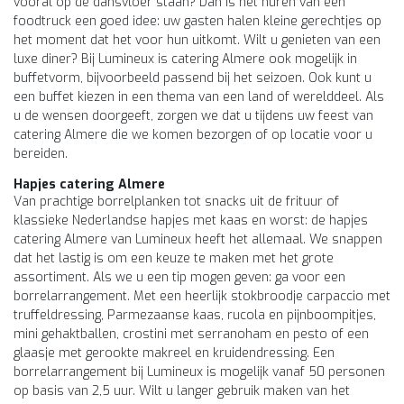
vooral op de dansvloer staan? Dan is het huren van een
foodtruck een goed idee: uw gasten halen kleine gerechtjes op
het moment dat het voor hun uitkomt. Wilt u genieten van een
luxe diner? Bij Lumineux is catering Almere ook mogelijk in
buffetvorm, bijvoorbeeld passend bij het seizoen. Ook kunt u
een buffet kiezen in een thema van een land of werelddeel. Als
u de wensen doorgeeft, zorgen we dat u tijdens uw feest van
catering Almere die we komen bezorgen of op locatie voor u
bereiden.
Hapjes catering Almere
Van prachtige borrelplanken tot snacks uit de frituur of
klassieke Nederlandse hapjes met kaas en worst: de hapjes
catering Almere van Lumineux heeft het allemaal. We snappen
dat het lastig is om een keuze te maken met het grote
assortiment. Als we u een tip mogen geven: ga voor een
borrelarrangement. Met een heerlijk stokbroodje carpaccio met
truffeldressing, Parmezaanse kaas, rucola en pijnboompitjes,
mini gehaktballen, crostini met serranoham en pesto of een
glaasje met gerookte makreel en kruidendressing. Een
borrelarrangement bij Lumineux is mogelijk vanaf 50 personen
op basis van 2,5 uur. Wilt u langer gebruik maken van het