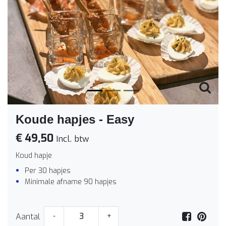
Vorige
Volge
Koude hapjes - Easy
€ 49,50
Incl. btw
Koud hapje
Per 30 hapjes
Minimale afname 90 hapjes
Aantal
-
+