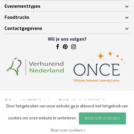
Evenementtypes
Foodtrucks
Contactgegevens
Wil je ons volgen?
© Copyright 2026 - Lumineux BV | Realisatie
InStijl Media
Door het gebruiken van onze website, ga je akkoord met het gebruik van
Algemene voorwaarden
|
Disclaimer
|
Privacy Policy
|
Sitemap
|
cookies om onze website te verbeteren.
Dit bericht verbergen
Offerte aanvragen
evenement
Meer over cookies »