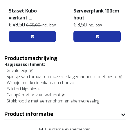
Staset Kubo
Serveerplank 100cm
vierkant
hout
Wit
€ 49,50
€ 3,50
€ 55,00
Incl. btw
Incl. btw
Productomschrijving
Hapjesassortiment:
• Gevuld eitje
• Spiesje van tomaat en mozzarella gemarineerd met pesto
• Wrapje met kruidenkaas en chorizo
• Yakitori kipspiesje
• Canapé met brie en walnoot
• Stokbroodje met serranoham en sherrydressing
Product informatie
Duurzame evenementen