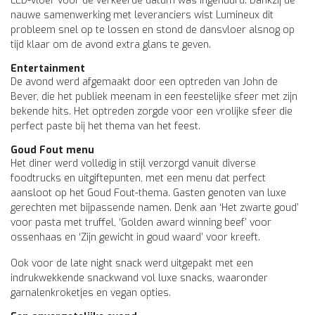
LED-vloer voor de verkeerde datum was ingehuurd. Dankzij de
nauwe samenwerking met leveranciers wist Lumineux dit
probleem snel op te lossen en stond de dansvloer alsnog op
tijd klaar om de avond extra glans te geven.
Entertainment
De avond werd afgemaakt door een optreden van John de
Bever, die het publiek meenam in een feestelijke sfeer met zijn
bekende hits. Het optreden zorgde voor een vrolijke sfeer die
perfect paste bij het thema van het feest.
Goud Fout menu
Het diner werd volledig in stijl verzorgd vanuit diverse
foodtrucks en uitgiftepunten, met een menu dat perfect
aansloot op het Goud Fout-thema. Gasten genoten van luxe
gerechten met bijpassende namen. Denk aan ‘Het zwarte goud’
voor pasta met truffel, ‘Golden award winning beef’ voor
ossenhaas en ‘Zijn gewicht in goud waard’ voor kreeft.
Ook voor de late night snack werd uitgepakt met een
indrukwekkende snackwand vol luxe snacks, waaronder
garnalenkroketjes en vegan opties.