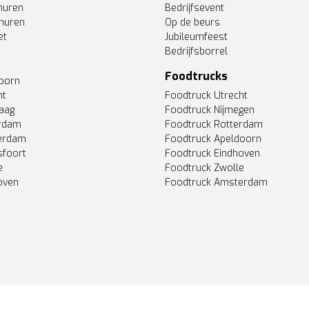
huren
Bedrijfsevent
huren
Op de beurs
et
Jubileumfeest
Bedrijfsborrel
Foodtrucks
doorn
ht
Foodtruck Utrecht
Haag
Foodtruck Nijmegen
erdam
Foodtruck Rotterdam
terdam
Foodtruck Apeldoorn
sfoort
Foodtruck Eindhoven
e
Foodtruck Zwolle
oven
Foodtruck Amsterdam