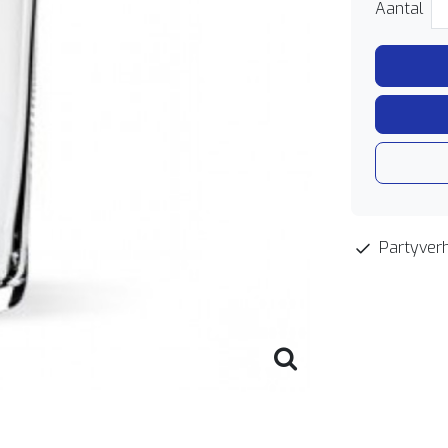
Aantal
Partyverh