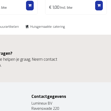
€ 1,00
. btw
Incl. btw
huurartikelen
Huisgemaakte catering
ragen?
 helpen je graag. Neem contact
.
Contactgegevens
Lumineux BV
Ravenswade 220