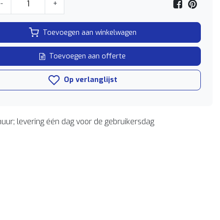
-
+
Toevoegen aan winkelwagen
Toevoegen aan offerte
Op verlanglijst
uur; levering één dag voor de gebruikersdag