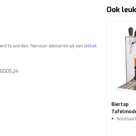
Ook leuk
erd te worden, hiervoor adviseren wij een
lekbak
6005.24
Biertap
Tafelmod
Koolzuur