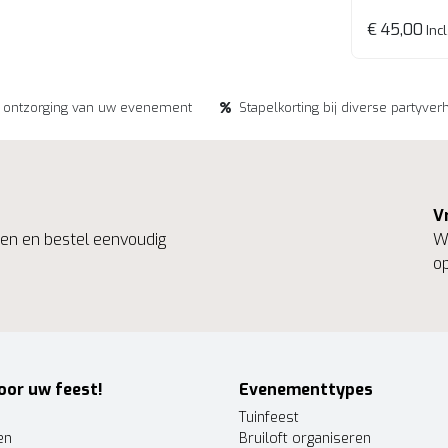
€ 45,00
Incl
e ontzorging van uw evenement
Stapelkorting bij diverse partyver
V
ngen en bestel eenvoudig
We
op
oor uw feest!
Evenementtypes
Tuinfeest
en
Bruiloft organiseren