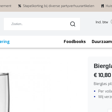
enement
Stapelkorting bij diverse partyverhuurartikelen
Hui
Incl. btw
ering
Foodbooks
Duurzaam
Biergla
€ 10,80
Bierglas pi
Per voll
Wij ver