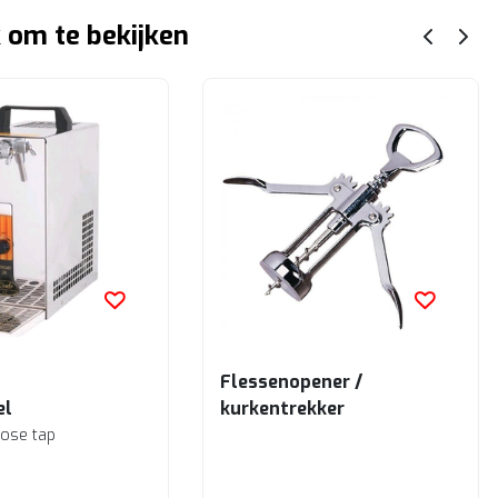
 om te bekijken
Flessenopener /
el
kurkentrekker
lose tap