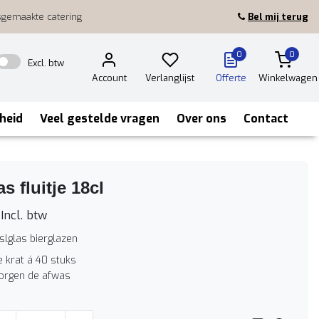
sgemaakte catering
Bel mij terug
0
0
Excl. btw
Account
Verlanglijst
Offerte
Winkelwagen
heid
Veel gestelde vragen
Over ons
Contact
s fluitje 18cl
Incl. btw
lslglas bierglazen
e krat á 40 stuks
zorgen de afwas