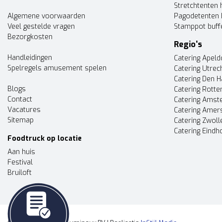
Stretchtenten 
Algemene voorwaarden
Pagodetenten 
Veel gestelde vragen
Stamppot buff
Bezorgkosten
Regio's
Handleidingen
Catering Apel
Spelregels amusement spelen
Catering Utrec
Catering Den 
Blogs
Catering Rott
Contact
Catering Ams
Vacatures
Catering Amer
Sitemap
Catering Zwoll
Catering Eindh
Foodtruck op locatie
Aan huis
Festival
Bruiloft