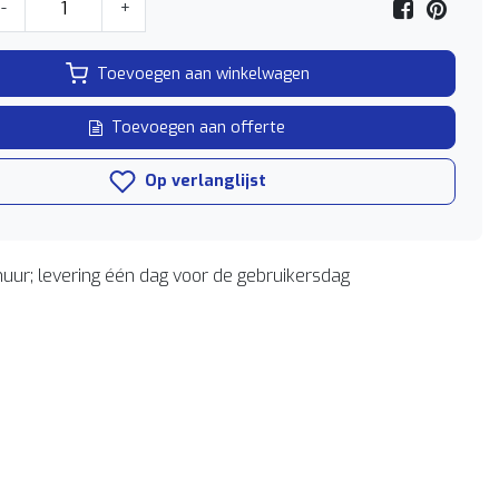
-
+
Toevoegen aan winkelwagen
Toevoegen aan offerte
Op verlanglijst
uur; levering één dag voor de gebruikersdag