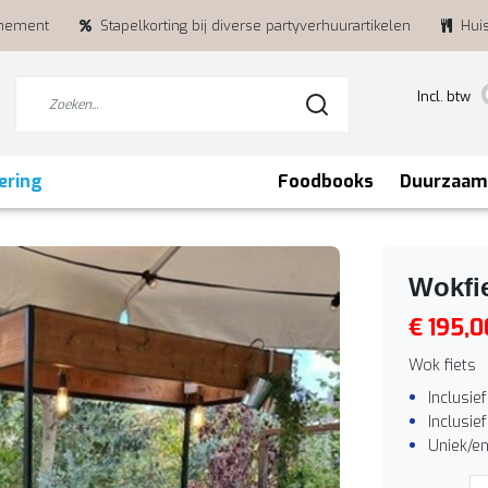
enement
Stapelkorting bij diverse partyverhuurartikelen
Hui
Incl. btw
ering
Foodbooks
Duurzaam
Wokfi
€ 195,0
Wok fiets
Inclusie
Inclusie
Uniek/e