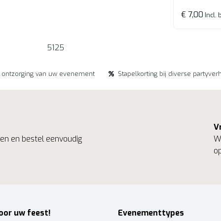
€ 7,00
Incl. 
5125
e ontzorging van uw evenement
Stapelkorting bij diverse partyver
V
ngen en bestel eenvoudig
We
op
oor uw feest!
Evenementtypes