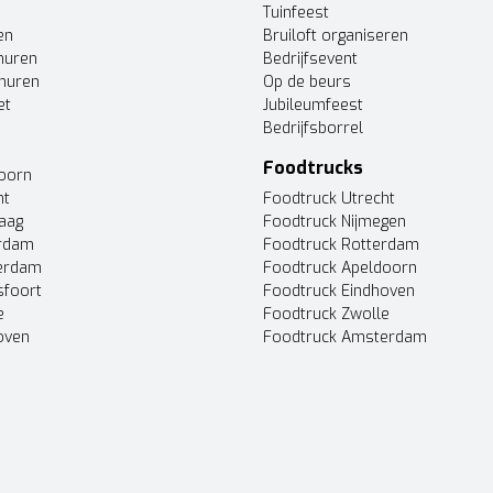
Tuinfeest
en
Bruiloft organiseren
huren
Bedrijfsevent
huren
Op de beurs
et
Jubileumfeest
Bedrijfsborrel
Foodtrucks
doorn
ht
Foodtruck Utrecht
Haag
Foodtruck Nijmegen
erdam
Foodtruck Rotterdam
terdam
Foodtruck Apeldoorn
sfoort
Foodtruck Eindhoven
e
Foodtruck Zwolle
oven
Foodtruck Amsterdam