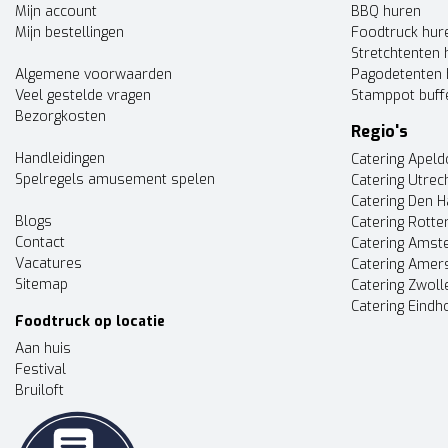
Mijn account
BBQ huren
Mijn bestellingen
Foodtruck hur
Stretchtenten 
Algemene voorwaarden
Pagodetenten 
Veel gestelde vragen
Stamppot buff
Bezorgkosten
Regio's
Handleidingen
Catering Apel
Spelregels amusement spelen
Catering Utrec
Catering Den 
Blogs
Catering Rott
Contact
Catering Ams
Vacatures
Catering Amer
Sitemap
Catering Zwoll
Catering Eindh
Foodtruck op locatie
Aan huis
Festival
Bruiloft