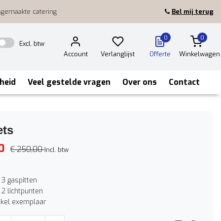
sgemaakte catering
Bel mij terug
0
0
Excl. btw
Account
Verlanglijst
Offerte
Winkelwagen
heid
Veel gestelde vragen
Over ons
Contact
ets
0
€ 250,00
Incl. btw
f 3 gaspitten
f 2 lichtpunten
nkel exemplaar