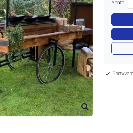
Aantal
Partyverh