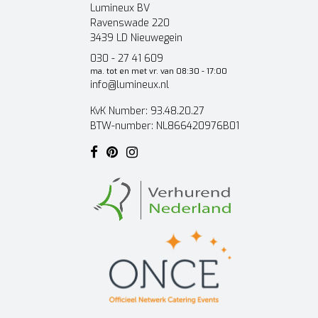
Lumineux BV
Ravenswade 220
3439 LD Nieuwegein
030 - 27 41 609
ma. tot en met vr. van 08:30 - 17:00
info@lumineux.nl
KvK Number: 93.48.20.27
BTW-number: NL866420976B01