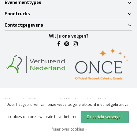
Evenementtypes
Foodtrucks
Contactgegevens
Wil je ons volgen?
© Copyright 2026 - Lumineux BV | Realisatie
InStijl Media
Door het gebruiken van onze website, ga je akkoord met het gebruik van
Algemene voorwaarden
|
Disclaimer
|
Privacy Policy
|
Sitemap
|
cookies om onze website te verbeteren.
Dit bericht verbergen
Offerte aanvragen
evenement
Meer over cookies »