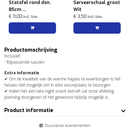
Statafel rond dsn.
Serveerschaal groot
85cm
Wit
Zwart/grijs
€ 11,00
€ 3,50
Incl. btw
Incl. btw
Productomschrijving
Inclusief:
• Bijpassende sauzen
Extra informatie
✔ Om de kwaliteit van de warme hapjes te waarborgen is het
helaas niet mogelijk om in elke woonplaats te bezorgen
✔ Indien het een late-night snack betreft zal onze afdeling
planning doorgeven of het gewenste tijdstip mogelijk is
Product informatie
Duurzame evenementen