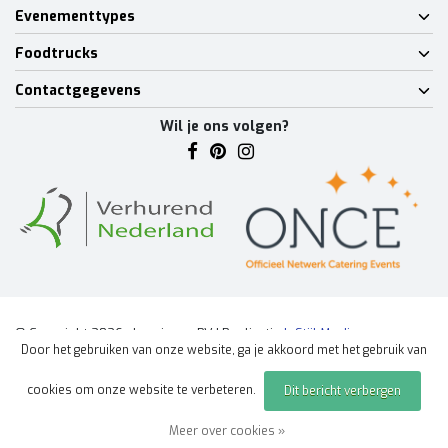
Evenementtypes
Foodtrucks
Contactgegevens
Wil je ons volgen?
© Copyright 2026 - Lumineux BV | Realisatie
InStijl Media
Door het gebruiken van onze website, ga je akkoord met het gebruik van
Algemene voorwaarden
|
Disclaimer
|
Privacy Policy
|
Sitemap
|
cookies om onze website te verbeteren.
Dit bericht verbergen
Offerte aanvragen
evenement
Meer over cookies »