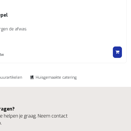
pel
rgen de afwas
btw
huurartikelen
Huisgemaakte catering
ragen?
 helpen je graag. Neem contact
.