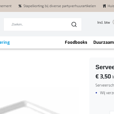
enement
Stapelkorting bij diverse partyverhuurartikelen
Hui
Incl. btw
ering
Foodbooks
Duurzaam
Servee
€ 3,50
I
Serveersch
Wij ver