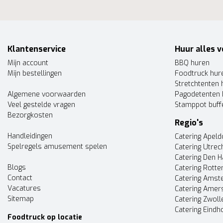
Klantenservice
Huur alles v
Mijn account
BBQ huren
Mijn bestellingen
Foodtruck hur
Stretchtenten 
Algemene voorwaarden
Pagodetenten 
Veel gestelde vragen
Stamppot buff
Bezorgkosten
Regio's
Handleidingen
Catering Apel
Spelregels amusement spelen
Catering Utrec
Catering Den 
Blogs
Catering Rott
Contact
Catering Ams
Vacatures
Catering Amer
Sitemap
Catering Zwoll
Catering Eindh
Foodtruck op locatie