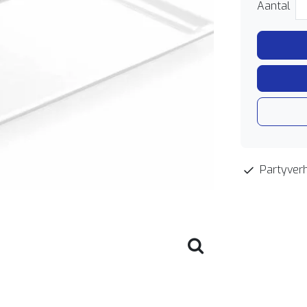
Aantal
Partyverh