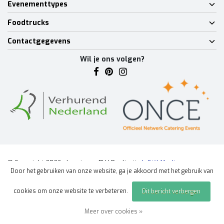
Evenementtypes
Foodtrucks
Contactgegevens
Wil je ons volgen?
© Copyright 2026 - Lumineux BV | Realisatie
InStijl Media
Door het gebruiken van onze website, ga je akkoord met het gebruik van
Algemene voorwaarden
|
Disclaimer
|
Privacy Policy
|
Sitemap
|
cookies om onze website te verbeteren.
Dit bericht verbergen
Offerte aanvragen
evenement
Meer over cookies »