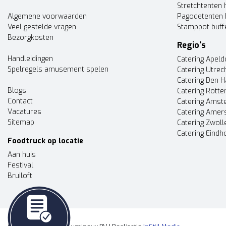
Stretchtenten 
Algemene voorwaarden
Pagodetenten 
Veel gestelde vragen
Stamppot buff
Bezorgkosten
Regio's
Handleidingen
Catering Apel
Spelregels amusement spelen
Catering Utrec
Catering Den 
Blogs
Catering Rott
Contact
Catering Ams
Vacatures
Catering Amer
Sitemap
Catering Zwoll
Catering Eindh
Foodtruck op locatie
Aan huis
Festival
Bruiloft