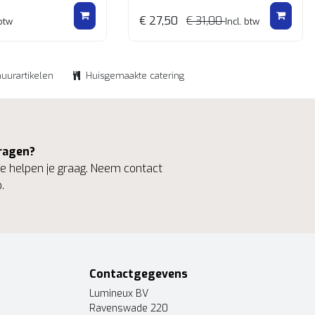
€ 27,50
€ 31,00
 btw
Incl. btw
huurartikelen
Huisgemaakte catering
ragen?
 helpen je graag. Neem contact
.
Contactgegevens
Lumineux BV
Ravenswade 220