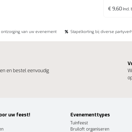
€ 9,60
Incl.
e ontzorging van uw evenement
Stapelkorting bij diverse partyver
V
ngen en bestel eenvoudig
We
op
oor uw feest!
Evenementtypes
Tuinfeest
en
Bruiloft organiseren