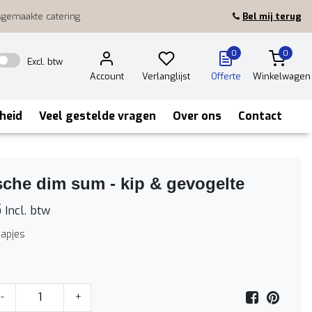
sgemaakte catering
Bel mij terug
0
0
Excl. btw
Account
Verlanglijst
Offerte
Winkelwagen
heid
Veel gestelde vragen
Over ons
Contact
sche dim sum - kip & gevogelte
5
Incl. btw
hapjes
-
+