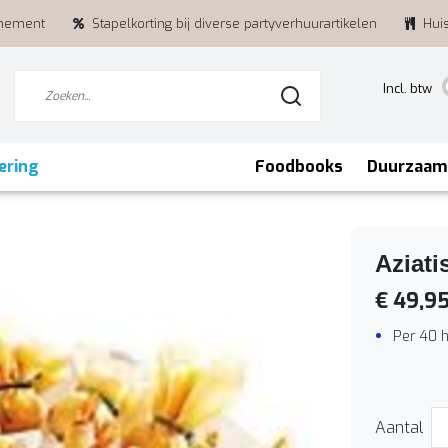
enement
Stapelkorting bij diverse partyverhuurartikelen
Hui
Incl. btw
ering
Foodbooks
Duurzaam
Aziati
€ 49,9
Per 40 
Aantal