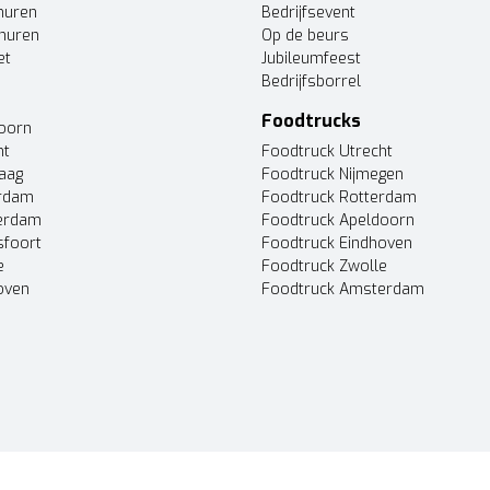
huren
Bedrijfsevent
huren
Op de beurs
et
Jubileumfeest
Bedrijfsborrel
Foodtrucks
doorn
ht
Foodtruck Utrecht
Haag
Foodtruck Nijmegen
erdam
Foodtruck Rotterdam
terdam
Foodtruck Apeldoorn
sfoort
Foodtruck Eindhoven
e
Foodtruck Zwolle
oven
Foodtruck Amsterdam