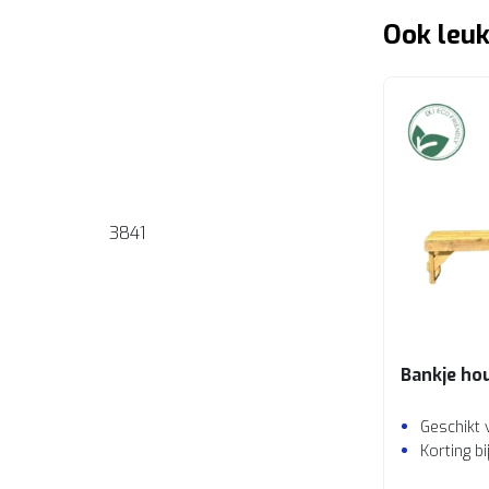
Ook leuk
3841
Bankje ho
Geschikt 
Korting b