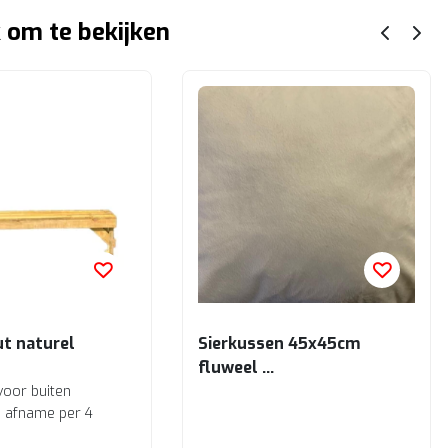
 om te bekijken
ut naturel
Sierkussen 45x45cm
fluweel
Ecru
voor buiten
ij afname per 4