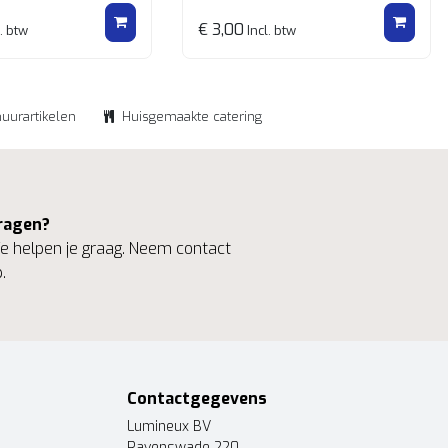
€ 3,00
. btw
Incl. btw
huurartikelen
Huisgemaakte catering
ragen?
 helpen je graag. Neem contact
.
Contactgegevens
Lumineux BV
Ravenswade 220