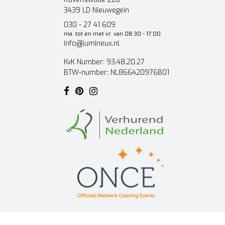
3439 LD Nieuwegein
030 - 27 41 609
ma. tot en met vr. van 08:30 - 17:00
info@lumineux.nl
KvK Number: 93.48.20.27
BTW-number: NL866420976B01