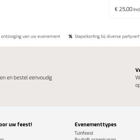
€ 25,00
Incl
e ontzorging van uw evenement
Stapelkorting bij diverse partyver
V
ngen en bestel eenvoudig
We
op
oor uw feest!
Evenementtypes
Tuinfeest
en
Bruiloft organiseren