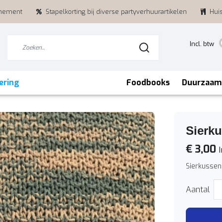
enement
Stapelkorting bij diverse partyverhuurartikelen
Hui
Incl. btw
ering
Foodbooks
Duurzaam
Sierk
€ 3,00
I
Sierkussen
Aantal