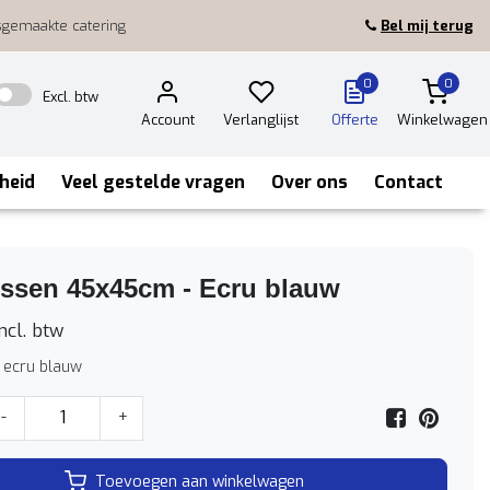
sgemaakte catering
Bel mij terug
0
0
Excl. btw
Account
Verlanglijst
Offerte
Winkelwagen
heid
Veel gestelde vragen
Over ons
Contact
ussen 45x45cm - Ecru blauw
ncl. btw
 ecru blauw
-
+
Toevoegen aan winkelwagen