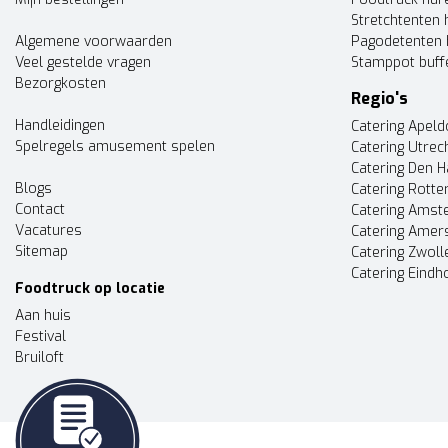
Stretchtenten 
Algemene voorwaarden
Pagodetenten 
Veel gestelde vragen
Stamppot buff
Bezorgkosten
Regio's
Handleidingen
Catering Apel
Spelregels amusement spelen
Catering Utrec
Catering Den 
Blogs
Catering Rott
Contact
Catering Ams
Vacatures
Catering Amer
Sitemap
Catering Zwoll
Catering Eindh
Foodtruck op locatie
Aan huis
Festival
Bruiloft