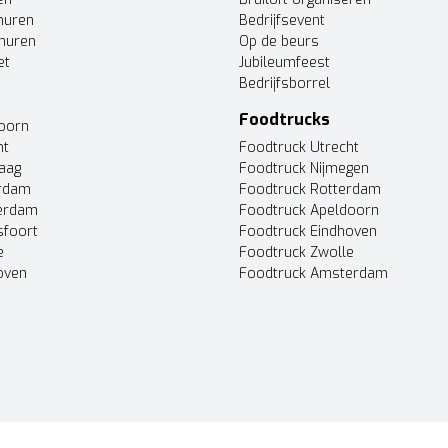
huren
Bedrijfsevent
huren
Op de beurs
et
Jubileumfeest
Bedrijfsborrel
Foodtrucks
doorn
ht
Foodtruck Utrecht
Haag
Foodtruck Nijmegen
erdam
Foodtruck Rotterdam
terdam
Foodtruck Apeldoorn
sfoort
Foodtruck Eindhoven
e
Foodtruck Zwolle
oven
Foodtruck Amsterdam