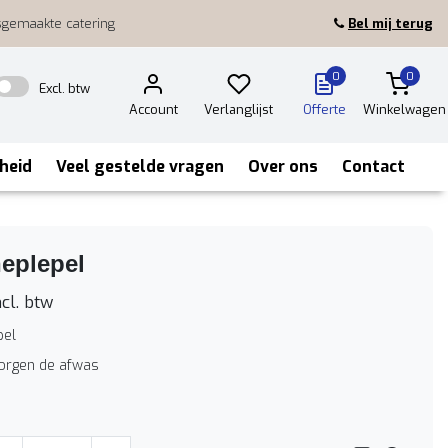
sgemaakte catering
Bel mij terug
0
0
Excl. btw
Account
Verlanglijst
Offerte
Winkelwagen
heid
Veel gestelde vragen
Over ons
Contact
eplepel
cl. btw
pel
zorgen de afwas