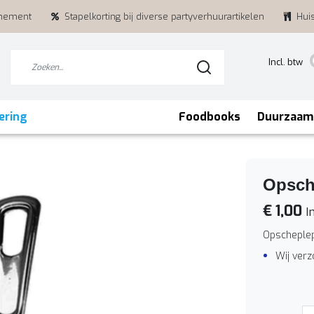
enement
Stapelkorting bij diverse partyverhuurartikelen
Hui
Incl. btw
ering
Foodbooks
Duurzaam
Opsch
€ 1,00
In
Opscheple
Wij ver