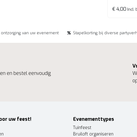
€ 4,00
Incl. 
e ontzorging van uw evenement
Stapelkorting bij diverse partyver
V
ngen en bestel eenvoudig
We
op
oor uw feest!
Evenementtypes
Tuinfeest
en
Bruiloft organiseren