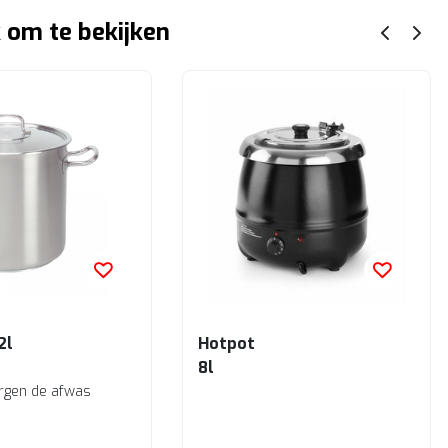
 om te bekijken
2l
Hotpot
8l
rgen de afwas