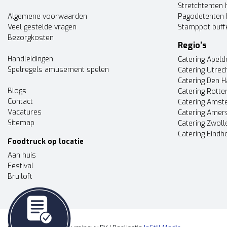
Stretchtenten 
Algemene voorwaarden
Pagodetenten 
Veel gestelde vragen
Stamppot buff
Bezorgkosten
Regio's
Handleidingen
Catering Apel
Spelregels amusement spelen
Catering Utrec
Catering Den 
Blogs
Catering Rott
Contact
Catering Ams
Vacatures
Catering Amer
Sitemap
Catering Zwoll
Catering Eindh
Foodtruck op locatie
Aan huis
Festival
Bruiloft