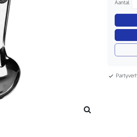
Aantal
Partyverh