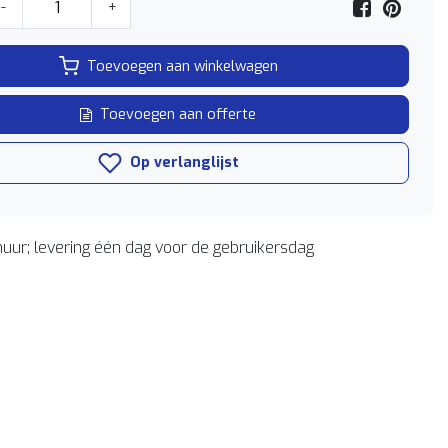
-
+
Toevoegen aan winkelwagen
Toevoegen aan offerte
Op verlanglijst
uur; levering één dag voor de gebruikersdag