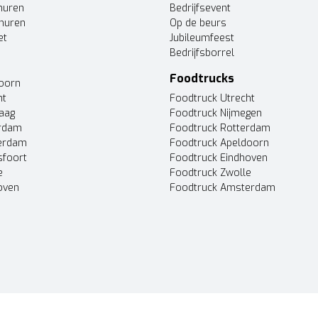
huren
Bedrijfsevent
huren
Op de beurs
et
Jubileumfeest
Bedrijfsborrel
Foodtrucks
doorn
ht
Foodtruck Utrecht
Haag
Foodtruck Nijmegen
erdam
Foodtruck Rotterdam
terdam
Foodtruck Apeldoorn
sfoort
Foodtruck Eindhoven
e
Foodtruck Zwolle
oven
Foodtruck Amsterdam