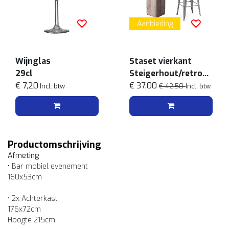
Aanbieding
Wijnglas
Staset vierkant
29cl
Steigerhout/retro
€ 7,20
grijs
€ 37,00
Incl. btw
€ 42,50
Incl. btw
Productomschrijving
Afmeting
•
Bar mobiel evenement
160x53cm
• 2x Achterkast
176x72cm
Hoogte 215cm