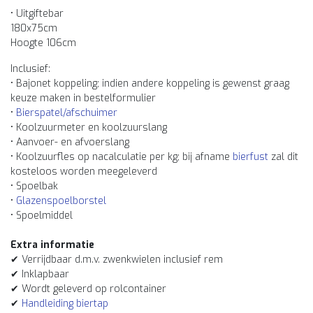
• Uitgiftebar
180x75cm
Hoogte 106cm
Inclusief:
• Bajonet koppeling; indien andere koppeling is gewenst graag
keuze maken in bestelformulier
•
Bierspatel/afschuimer
• Koolzuurmeter en koolzuurslang
• Aanvoer- en afvoerslang
• Koolzuurfles op nacalculatie per kg; bij afname
bierfust
zal dit
kosteloos worden meegeleverd
• Spoelbak
•
Glazenspoelborstel
• Spoelmiddel
Extra informatie
✔ Verrijdbaar d.m.v. zwenkwielen inclusief rem
✔ Inklapbaar
✔ Wordt geleverd op rolcontainer
✔
Handleiding biertap