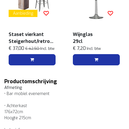
Aanbieding
Staset vierkant
Wijnglas
Steigerhout/retro
29cl
grijs
€ 37,00
€ 7,20
€ 42,50
Incl. btw
Incl. btw
Productomschrijving
Afmeting
•
Bar mobiel evenement
• Achterkast
176x72cm
Hoogte 215cm