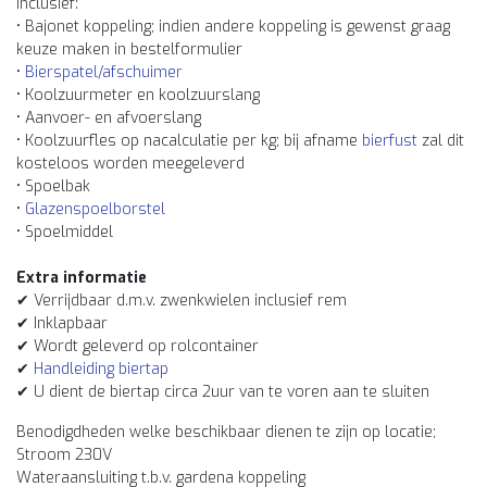
Inclusief:
• Bajonet koppeling; indien andere koppeling is gewenst graag
keuze maken in bestelformulier
•
Bierspatel/afschuimer
• Koolzuurmeter en koolzuurslang
• Aanvoer- en afvoerslang
• Koolzuurfles op nacalculatie per kg; bij afname
bierfust
zal dit
kosteloos worden meegeleverd
• Spoelbak
•
Glazenspoelborstel
• Spoelmiddel
Extra informatie
✔ Verrijdbaar d.m.v. zwenkwielen inclusief rem
✔ Inklapbaar
✔ Wordt geleverd op rolcontainer
✔
Handleiding biertap
✔ U dient de biertap circa 2uur van te voren aan te sluiten
Benodigdheden welke beschikbaar dienen te zijn op locatie;
Stroom 230V
Wateraansluiting t.b.v. gardena koppeling