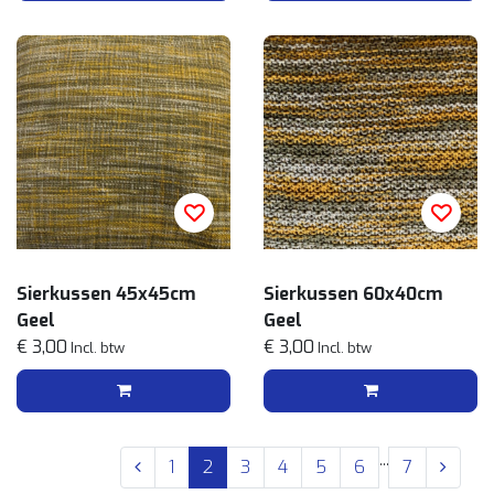
Sierkussen 45x45cm
Sierkussen 60x40cm
Geel
Geel
€ 3,00
€ 3,00
Incl. btw
Incl. btw
...
1
2
3
4
5
6
7