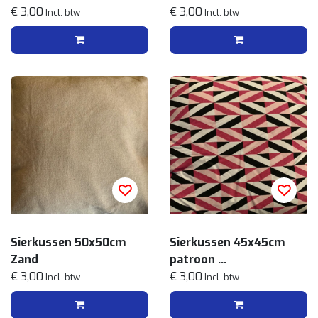
Pastel
€ 3,00
€ 3,00
Incl. btw
Incl. btw
Sierkussen 50x50cm
Sierkussen 45x45cm
Zand
patroon
€ 3,00
Zwart Roze
€ 3,00
Incl. btw
Incl. btw