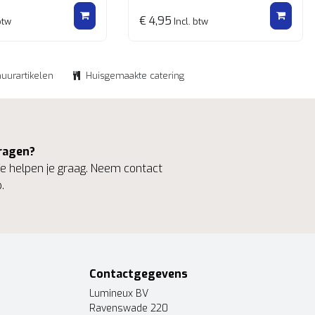
€ 4,95
btw
Incl. btw
huurartikelen
Huisgemaakte catering
ragen?
 helpen je graag. Neem contact
.
Contactgegevens
Lumineux BV
Ravenswade 220