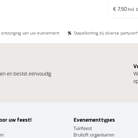
€ 7,50
Incl. 
e ontzorging van uw evenement
Stapelkorting bij diverse partyver
V
ngen en bestel eenvoudig
We
op
oor uw feest!
Evenementtypes
Tuinfeest
en
Bruiloft organiseren