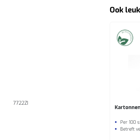
Ook leuk
7722ZI
Kartonnen
Per 100 s
Betreft v