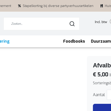
enement
Stapelkorting bij diverse partyverhuurartikelen
Hui
Incl. btw
ering
Foodbooks
Duurzaam
Afvalb
€ 5,00
I
Sorteringsb
Aantal