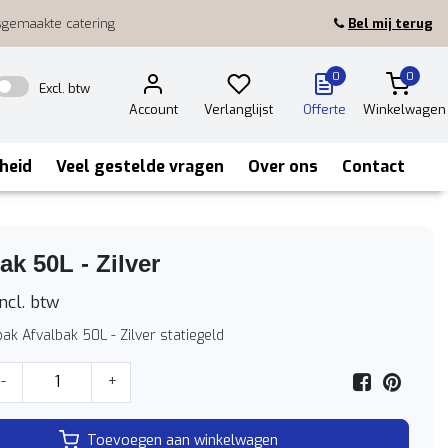
sgemaakte catering
Bel mij terug
0
0
Excl. btw
Account
Verlanglijst
Offerte
Winkelwagen
heid
Veel gestelde vragen
Over ons
Contact
ak 50L - Zilver
ncl. btw
ak Afvalbak 50L - Zilver statiegeld
-
+
Toevoegen aan winkelwagen