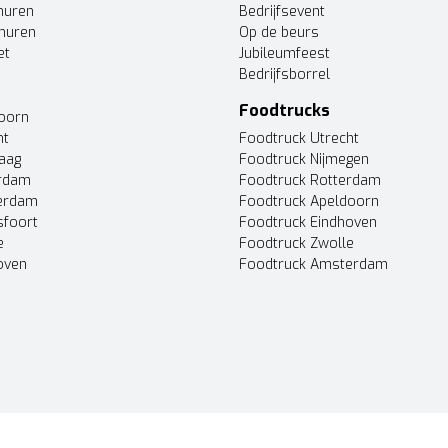
huren
Bedrijfsevent
huren
Op de beurs
et
Jubileumfeest
Bedrijfsborrel
Foodtrucks
doorn
ht
Foodtruck Utrecht
Haag
Foodtruck Nijmegen
erdam
Foodtruck Rotterdam
terdam
Foodtruck Apeldoorn
sfoort
Foodtruck Eindhoven
e
Foodtruck Zwolle
oven
Foodtruck Amsterdam