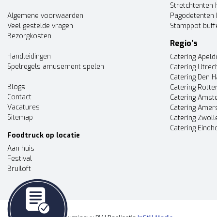
Stretchtenten 
Algemene voorwaarden
Pagodetenten 
Veel gestelde vragen
Stamppot buff
Bezorgkosten
Regio's
Handleidingen
Catering Apel
Spelregels amusement spelen
Catering Utrec
Catering Den 
Blogs
Catering Rott
Contact
Catering Ams
Vacatures
Catering Amer
Sitemap
Catering Zwoll
Catering Eindh
Foodtruck op locatie
Aan huis
Festival
Bruiloft