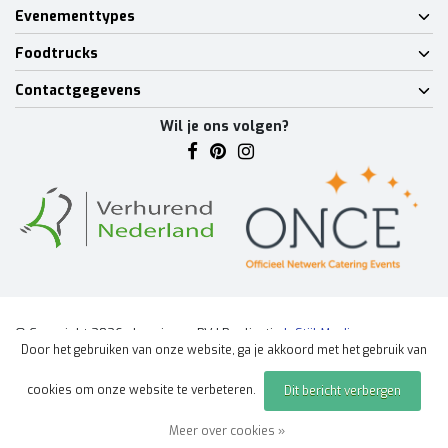
Evenementtypes
Foodtrucks
Contactgegevens
Wil je ons volgen?
© Copyright 2026 - Lumineux BV | Realisatie
InStijl Media
Door het gebruiken van onze website, ga je akkoord met het gebruik van
Algemene voorwaarden
|
Disclaimer
|
Privacy Policy
|
Sitemap
|
cookies om onze website te verbeteren.
Dit bericht verbergen
Offerte aanvragen
evenement
Meer over cookies »