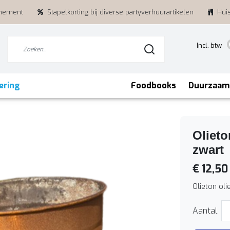
enement
Stapelkorting bij diverse partyverhuurartikelen
Hui
Incl. btw
ering
Foodbooks
Duurzaam
Olieto
zwart
€ 12,50
Olieton ol
Aantal