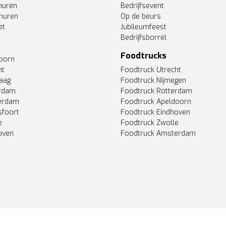
huren
Bedrijfsevent
huren
Op de beurs
et
Jubileumfeest
Bedrijfsborrel
Foodtrucks
doorn
ht
Foodtruck Utrecht
Haag
Foodtruck Nijmegen
erdam
Foodtruck Rotterdam
terdam
Foodtruck Apeldoorn
sfoort
Foodtruck Eindhoven
e
Foodtruck Zwolle
oven
Foodtruck Amsterdam