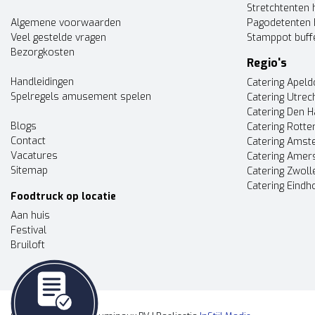
Stretchtenten 
Algemene voorwaarden
Pagodetenten 
Veel gestelde vragen
Stamppot buff
Bezorgkosten
Regio's
Handleidingen
Catering Apel
Spelregels amusement spelen
Catering Utrec
Catering Den 
Blogs
Catering Rott
Contact
Catering Ams
Vacatures
Catering Amer
Sitemap
Catering Zwoll
Catering Eindh
Foodtruck op locatie
Aan huis
Festival
Bruiloft