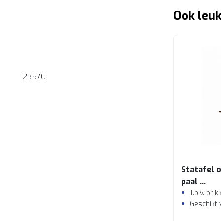
Ook leuk
2357G
Statafel o
paal
Zwart
T.b.v. pri
Geschikt 