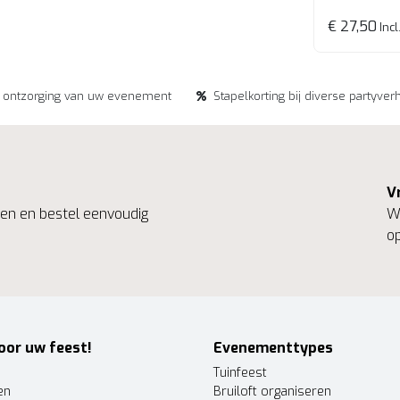
€ 27,50
Incl
e ontzorging van uw evenement
Stapelkorting bij diverse partyver
V
ngen en bestel eenvoudig
We
op
oor uw feest!
Evenementtypes
Tuinfeest
en
Bruiloft organiseren