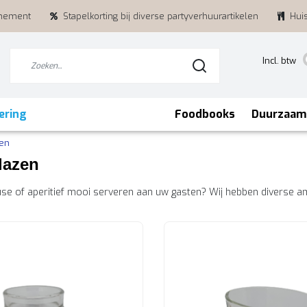
enement
Stapelkorting bij diverse partyverhuurartikelen
Hui
Incl. btw
ering
Foodbooks
Duurzaam
en
lazen
se of aperitief mooi serveren aan uw gasten? Wij hebben diverse am