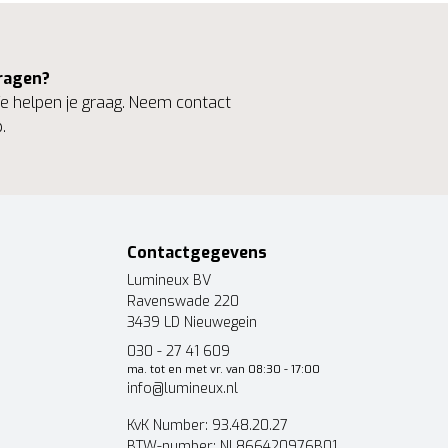
ragen?
 helpen je graag. Neem contact
.
Contactgegevens
Lumineux BV
Ravenswade 220
3439 LD Nieuwegein
030 - 27 41 609
ma. tot en met vr. van 08:30 - 17:00
info@lumineux.nl
KvK Number: 93.48.20.27
BTW-number: NL866420976B01