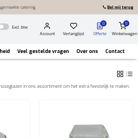
sgemaakte catering
Bel mij terug
0
0
Excl. btw
Account
Verlanglijst
Offerte
Winkelwagen
heid
Veel gestelde vragen
Over ons
Contact
useglazen in ons assortiment om het extra feestelijk te maken.