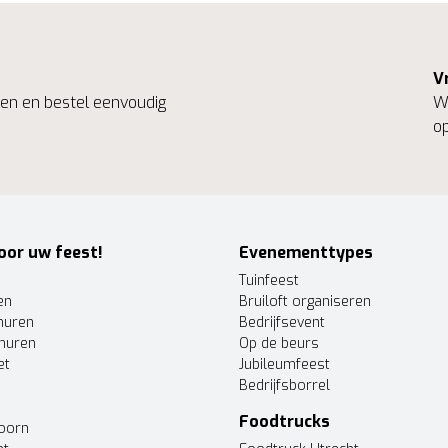
V
ngen en bestel eenvoudig
We
op
oor uw feest!
Evenementtypes
Tuinfeest
en
Bruiloft organiseren
huren
Bedrijfsevent
huren
Op de beurs
et
Jubileumfeest
Bedrijfsborrel
Foodtrucks
doorn