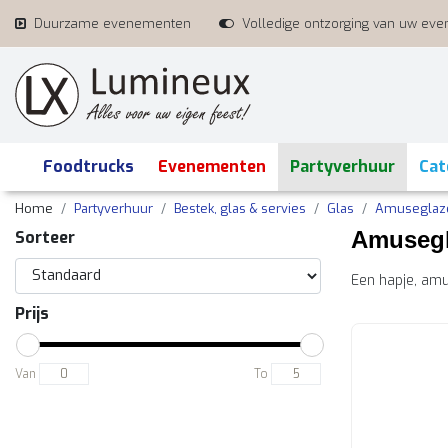
Duurzame evenementen
Volledige ontzorging van uw ev
Foodtrucks
Evenementen
Partyverhuur
Cat
Home
Partyverhuur
Bestek, glas & servies
Glas
Amuseglaz
Amuseg
Sorteer
Een hapje, amu
Prijs
Van
To