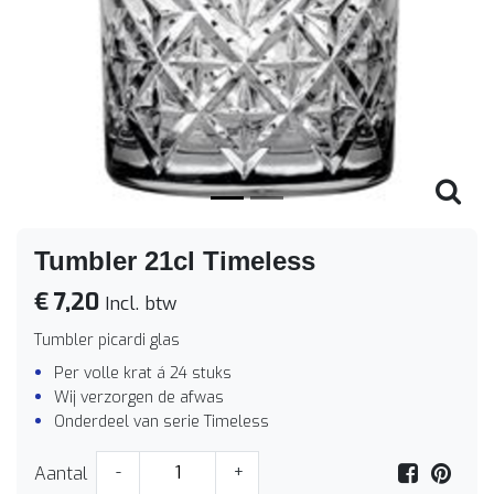
Vorige
Volge
Tumbler 21cl Timeless
€ 7,20
Incl. btw
Tumbler picardi glas
Per volle krat á 24 stuks
Wij verzorgen de afwas
Onderdeel van serie Timeless
Aantal
-
+