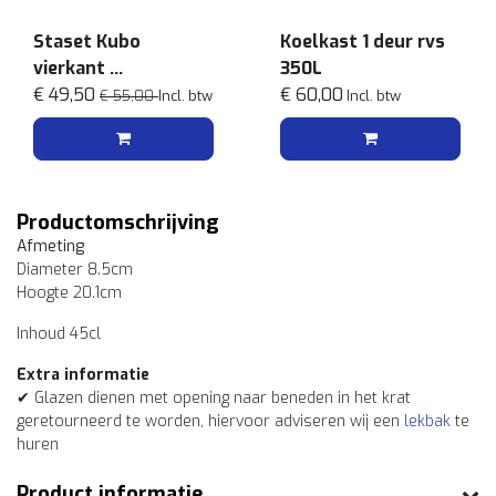
Staset Kubo
Koelkast 1 deur rvs
vierkant
350L
Wit
€ 49,50
€ 60,00
€ 55,00
Incl. btw
Incl. btw
Productomschrijving
Afmeting
Diameter 8.5cm
Hoogte 20.1cm
Inhoud 45cl
Extra informatie
✔ Glazen dienen met opening naar beneden in het krat
geretourneerd te worden, hiervoor adviseren wij een
lekbak
te
huren
Product informatie