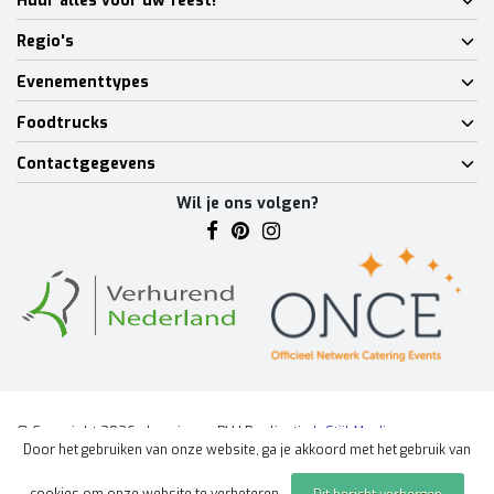
Huur alles voor uw feest!
Regio's
Evenementtypes
Foodtrucks
Contactgegevens
Wil je ons volgen?
© Copyright 2026 - Lumineux BV | Realisatie
InStijl Media
Door het gebruiken van onze website, ga je akkoord met het gebruik van
Algemene voorwaarden
|
Disclaimer
|
Privacy Policy
|
Sitemap
|