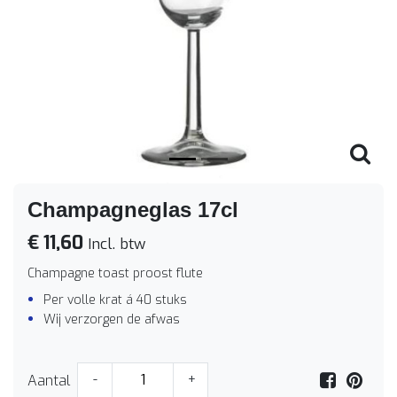
Vorige
Volge
Champagneglas 17cl
€ 11,60
Incl. btw
Champagne toast proost flute
Per volle krat á 40 stuks
Wij verzorgen de afwas
Aantal
-
+