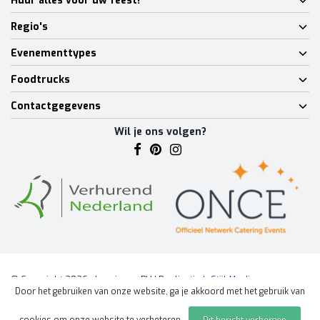
Huur alles voor uw feest!
Regio's
Evenementtypes
Foodtrucks
Contactgegevens
Wil je ons volgen?
© Copyright 2026 - Lumineux BV | Realisatie
InStijl Media
Door het gebruiken van onze website, ga je akkoord met het gebruik van
Algemene voorwaarden
|
Disclaimer
|
Privacy Policy
|
Sitemap
|